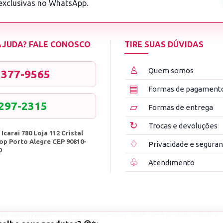
 exclusivas no WhatsApp.
 AJUDA? FALE CONOSCO
TIRE SUAS DÚVIDAS
♙
Quem somos
3377-9565
▤
Formas de pagament
8297-2315
▱
Formas de entrega
↻
Trocas e devoluções
 Icarai 780 Loja 112 Cristal
op Porto Alegre CEP 90810-
♢
Privacidade e segura
0
♧
Atendimento
ão autorizado
de imagens ou conteúdos deste site é proibido e viola a L