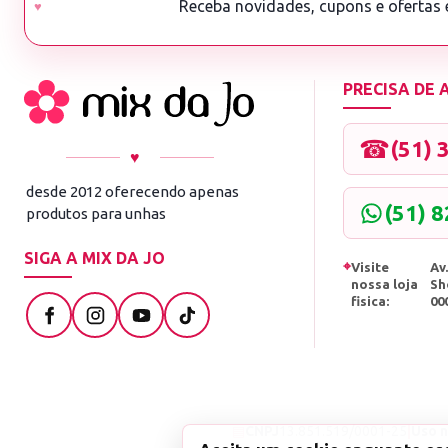
Receba novidades, cupons e ofertas
PRECISA DE
☎
(51) 
♥
desde 2012 oferecendo apenas
(51) 
produtos para unhas
SIGA A MIX DA JO
⌖
Visite
Av.
nossa loja
Sh
fisica:
00
▤
CNPJ
13.851.519/0001-25
|
Uso n