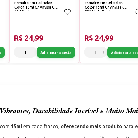
Esmalte Em Gel Helen
Esmalte Em Gel Helen
Color 15ml C/ Anvisa Cor:
Color 15ml C/ Anvisa Cor:
004 Nude
006 Nude Rosé
R$ 24,99
R$ 24,99
a
Adicionar a cesta
Adicionar a ce
ibrantes, Durabilidade Incrível e Muito Mai
, com
15ml
em cada frasco,
oferecendo mais produto
para v