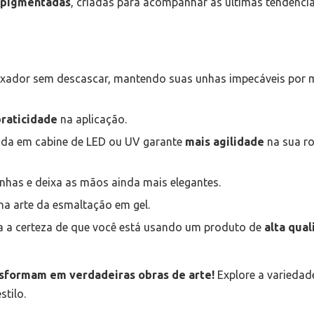
r pigmentadas
, criadas para acompanhar as últimas tendência
fixador sem descascar, mantendo suas unhas impecáveis por 
praticidade
na aplicação.
ida em cabine de LED ou UV garante
mais agilidade
na sua ro
nhas e deixa as mãos ainda mais elegantes.
na arte da esmaltação em gel.
 a certeza de que você está usando um produto de
alta qual
nsformam em verdadeiras obras de arte!
Explore a variedad
stilo.