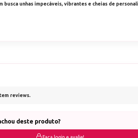
m busca unhas impecáveis, vibrantes e cheias de personal
tem reviews.
achou deste produto?
Faça login e avalie!