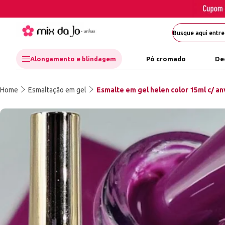
Alongamento e blindagem
Pó cromado
De
Home
Esmaltação em gel
Esmalte em gel helen color 15ml c/ anv