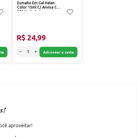
Esmalte Em Gel Helen
Color 15ml C/ Anvisa Cor:
008 Nude Antigo
R$ 24,99
sta
Adicionar a cesta
s!
ocê aproveitar!