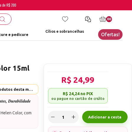
00
Cílios e sobrancelhas
Ofertas!
ure e pedicure
lor 15ml
R$ 24,99
Helen Color - Ver mais produtos desta marca
R$ 24,24
no PIX
tes, Durabilidade
 Helen Color, com
Adicionar a cesta
oduto
para você
ntes e super