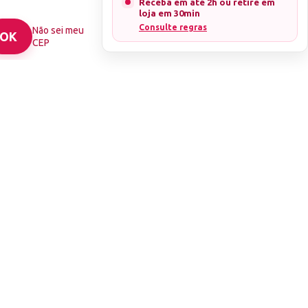
Receba em até 2h ou retire em
últimas tendências
loja em 30min
Consulte regras
Não sei meu
garante:
CEP
gel super
s impecáveis por
unhas se
ntação
te!
Explore a
a combinação
ecagem rápida em
deal para quem
e
na sua rotina de
ias de
iza suas unhas e
iniciantes
na arte
visa:
Tenha a
o de
alta