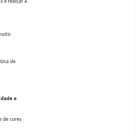
s e realçar a
muito
tina de
idade e
e de cores