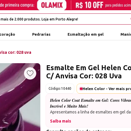
coração
Pedrarias
Esmaltação em gel
Manic
isa cor: 028 uva
Esmalte Em Gel Helen Co
C/ Anvisa Cor: 028 Uva
Adicionar aos favoritos
Código:
10440
Helen Color Coat Esmalte em Gel: Cores Vibran
Incrível e Muito Mais!
Apresentamos a linha de esmaltes em gel da
15ml
em cada frasco,
oferecendo mais pr
Saiba mais
aproveitar!
Mergulhe em um universo de cores vibra