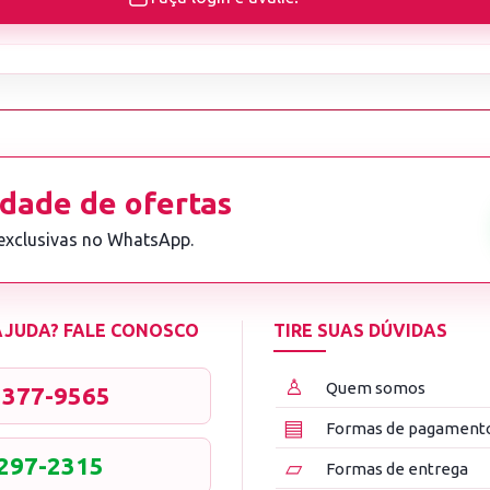
dade de ofertas
 exclusivas no WhatsApp.
 AJUDA? FALE CONOSCO
TIRE SUAS DÚVIDAS
♙
Quem somos
3377-9565
▤
Formas de pagament
8297-2315
▱
Formas de entrega