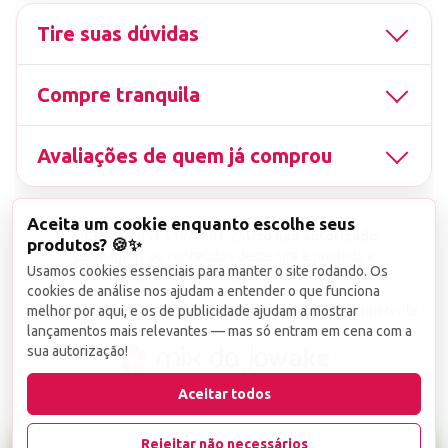
Tire suas dúvidas
Compre tranquila
Avaliações de quem já comprou
Aceita um cookie enquanto escolhe seus
▤
CNPJ
13.851.519/0001-25
Uso não autorizado
produtos? 🍪✨
de imagens ou conteúdos deste site é proibido e
Usamos cookies essenciais para manter o site rodando. Os
viola a Lei de Direitos Autorais nº 9.610/98.
cookies de análise nos ajudam a entender o que funciona
Infrações serão denunciadas diretamente ao órgão competente.
melhor por aqui, e os de publicidade ajudam a mostrar
lançamentos mais relevantes — mas só entram em cena com a
sua autorização!
wake
Aceitar todos
Rejeitar não necessários