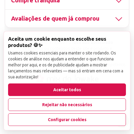
Compre tranquila
Avaliações de quem já comprou
Aceita um cookie enquanto escolhe seus
▤
CNPJ
13.851.519/0001-25
Uso não autorizado
produtos? 🍪✨
de imagens ou conteúdos deste site é proibido e
Usamos cookies essenciais para manter o site rodando. Os
viola a Lei de Direitos Autorais nº 9.610/98.
cookies de análise nos ajudam a entender o que funciona
Infrações serão denunciadas diretamente ao órgão competente.
melhor por aqui, e os de publicidade ajudam a mostrar
lançamentos mais relevantes — mas só entram em cena com a
sua autorização!
wake
Aceitar todos
Rejeitar não necessários
Configurar cookies