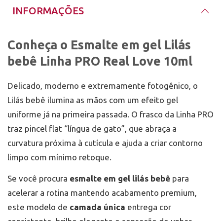
retirada, utilize o procedimento indicado pelo seu
INFORMAÇÕES
sistema (lixa elétrica adequada e/ou soak-off),
sempre preservando a placa natural.
Conheça o Esmalte em gel Lilás
bebê Linha PRO Real Love 10ml
Delicado, moderno e extremamente fotogênico, o
Lilás bebê ilumina as mãos com um efeito gel
uniforme já na primeira passada. O frasco da Linha PRO
traz pincel flat “língua de gato”, que abraça a
curvatura próxima à cutícula e ajuda a criar contorno
limpo com mínimo retoque.
Se você procura
esmalte em gel lilás bebê
para
acelerar a rotina mantendo acabamento premium,
este modelo de
camada única
entrega cor