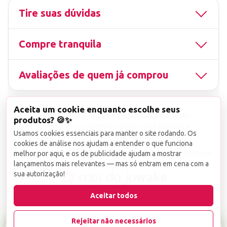
Tire suas dúvidas
Compre tranquila
Avaliações de quem já comprou
Aceita um cookie enquanto escolhe seus
▤
CNPJ
13.851.519/0001-25
Uso não autorizado
produtos? 🍪✨
de imagens ou conteúdos deste site é proibido e
Usamos cookies essenciais para manter o site rodando. Os
viola a Lei de Direitos Autorais nº 9.610/98.
cookies de análise nos ajudam a entender o que funciona
Infrações serão denunciadas diretamente ao órgão competente.
melhor por aqui, e os de publicidade ajudam a mostrar
lançamentos mais relevantes — mas só entram em cena com a
sua autorização!
wake
Aceitar todos
Rejeitar não necessários