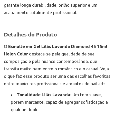
evitando puxar o esmalte, pois isso pode danificar
garante longa durabilidade, brilho superior e um
as unhas.
Proteção das Mãos:
Ao lidar com produtos de
acabamento totalmente profissional.
limpeza agressivos, use luvas para preservar a
esmaltação e a saúde das unhas.
Detalhes do Produto
O
Esmalte em Gel Lilás Lavanda Diamond 45 15ml
Helen Color
destaca-se pela qualidade de sua
composição e pela nuance contemporânea, que
transita muito bem entre o romântico e o casual. Veja
o que faz esse produto ser uma das escolhas favoritas
entre manicures profissionais e amantes de nail art:
Tonalidade Lilás Lavanda:
Um tom suave,
porém marcante, capaz de agregar sofisticação a
qualquer look.