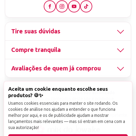
Tire suas dúvidas
Compre tranquila
Avaliações de quem já comprou
Aceita um cookie enquanto escolhe seus
▤
CNPJ
13.851.519/0001-25
Uso não autorizado
produtos? 🍪✨
de imagens ou conteúdos deste site é proibido e
Usamos cookies essenciais para manter o site rodando. Os
viola a Lei de Direitos Autorais nº 9.610/98.
cookies de análise nos ajudam a entender o que funciona
Infrações serão denunciadas diretamente ao órgão competente.
melhor por aqui, e os de publicidade ajudam a mostrar
lançamentos mais relevantes — mas só entram em cena com a
sua autorização!
wake