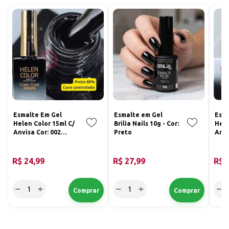
Esmalte Em Gel
Esmalte em Gel
Esma
Helen Color 15ml C/
Brilia Nails 10g - Cor:
Hele
Anvisa Cor: 002
Preto
Anvi
Preto Suave
Bra
R$ 24,99
R$ 27,99
R$ 