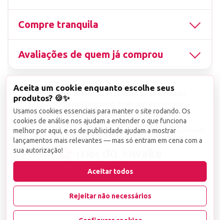
Compre tranquila
Avaliações de quem já comprou
Aceita um cookie enquanto escolhe seus
▤
CNPJ
13.851.519/0001-25
Uso não autorizado
produtos? 🍪✨
de imagens ou conteúdos deste site é proibido e
Usamos cookies essenciais para manter o site rodando. Os
viola a Lei de Direitos Autorais nº 9.610/98.
cookies de análise nos ajudam a entender o que funciona
Infrações serão denunciadas diretamente ao órgão competente.
melhor por aqui, e os de publicidade ajudam a mostrar
lançamentos mais relevantes — mas só entram em cena com a
sua autorização!
wake
Aceitar todos
Rejeitar não necessários