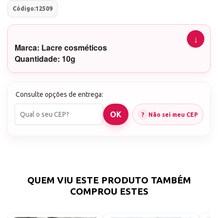
Código:
12509
Marca: Lacre cosméticos
Quantidade: 10g
Cor: "Choco" Marrom Chocolate fechado
Consulte opções de entrega:
Esmalte em Gel Lacre - Coleção Elegance
Não sei meu CEP
Os esmaltes são de alta cobertura e
coloração intensa, e podem ser aplicados
com apenas uma camada. A secagem é
rápida e fácil, e o esmalte dura até 3 semanas
QUEM VIU ESTE PRODUTO TAMBÉM
sem lascar ou descascar.
COMPROU ESTES
Modo de Uso: