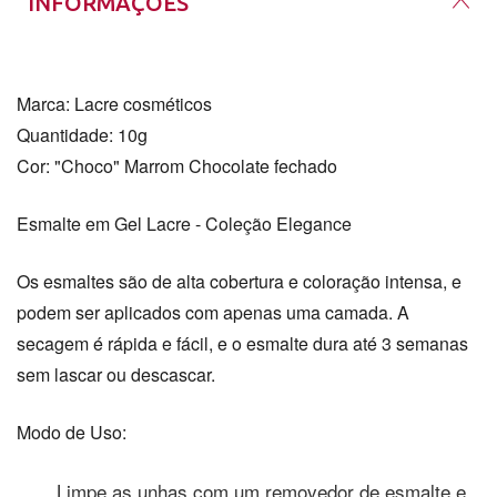
INFORMAÇÕES
Leopoldo /RS. A marca tem como objetivo
entregar à você produtos e serviços de alta
qualidade, atendendo com ética,
comprometimento, nos tornando sua marca
Marca: Lacre cosméticos
de confiança.
A Lacre tem como missão,
Quantidade: 10g
valorizar e realçar a beleza de cada
Esmaltes em Gel Lacre no Mix da Jo
Cor: "Choco" Marrom Chocolate fechado
indivíduo!
Esmalte em Gel Lacre - Coleção Elegance
Aqui no Mix da Jo, nós usamos e aprovamos
a linha de esmaltes em gel da Lacre. Nós
amamos a alta cobertura, a coloração
Os esmaltes são de alta cobertura e coloração intensa, e
intensa e a durabilidade dos esmaltes. Os
podem ser aplicados com apenas uma camada. A
esmaltes são também muito fáceis de aplicar,
secagem é rápida e fácil, e o esmalte dura até 3 semanas
o que os torna perfeitos para quem tem
sem lascar ou descascar.
pouco tempo.
Se você está procurando um esmalte em gel
de alta qualidade, nós recomendamos os
esmaltes da Lacre. Você não ficará
Modo de Uso:
desapontado!
Limpe as unhas com um removedor de esmalte e