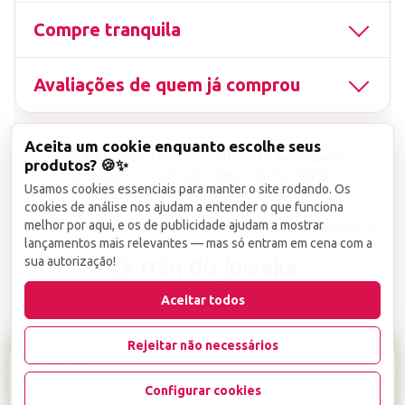
Compre tranquila
Avaliações de quem já comprou
Aceita um cookie enquanto escolhe seus
▤
CNPJ
13.851.519/0001-25
Uso não autorizado
produtos? 🍪✨
de imagens ou conteúdos deste site é proibido e
Usamos cookies essenciais para manter o site rodando. Os
viola a Lei de Direitos Autorais nº 9.610/98.
cookies de análise nos ajudam a entender o que funciona
Infrações serão denunciadas diretamente ao órgão competente.
melhor por aqui, e os de publicidade ajudam a mostrar
lançamentos mais relevantes — mas só entram em cena com a
sua autorização!
wake
Aceitar todos
Rejeitar não necessários
R$ 25,99
Configurar cookies
-
+
1
Favoritar
Adicionar ao carrinho