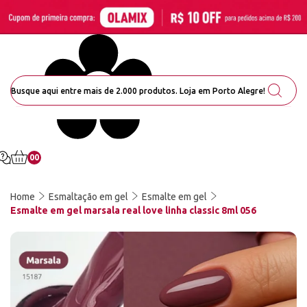
00
Home
Esmaltação em gel
Esmalte em gel
Esmalte em gel marsala real love linha classic 8ml 056