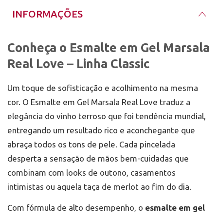
da lâmina.
Adicione o Esmalte em Gel Marsala Real Love ao
INFORMAÇÕES
carrinho e ofereça às suas clientes um tom
atemporal que irradia elegância e aconchego.
Motoboy em até 2 h para Porto Alegre e região;
Conheça o Esmalte em Gel Marsala
envios para o restante do Brasil pelo prazo da
transportadora. Visite nossa loja física perto do
Real Love – Linha Classic
Barra Shopping e descubra milhares de géis
profissionais desde 2011. Mix da Jo: expertise que
transforma cada pincelada em arte.
Um toque de sofisticação e acolhimento na mesma
cor. O Esmalte em Gel Marsala Real Love traduz a
elegância do vinho terroso que foi tendência mundial,
entregando um resultado rico e aconchegante que
abraça todos os tons de pele. Cada pincelada
desperta a sensação de mãos bem-cuidadas que
combinam com looks de outono, casamentos
intimistas ou aquela taça de merlot ao fim do dia.
Com fórmula de alto desempenho, o
esmalte em gel