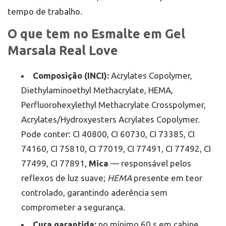
tempo de trabalho.
O que tem no Esmalte em Gel
Marsala Real Love
Composição (INCI):
Acrylates Copolymer,
Diethylaminoethyl Methacrylate, HEMA,
Perfluorohexylethyl Methacrylate Crosspolymer,
Acrylates/Hydroxyesters Acrylates Copolymer.
Pode conter: CI 40800, CI 60730, CI 73385, CI
74160, CI 75810, CI 77019, CI 77491, CI 77492, CI
77499, CI 77891,
Mica
— responsável pelos
reflexos de luz suave;
HEMA
presente em teor
controlado, garantindo aderência sem
comprometer a segurança.
Cura garantida:
no mínimo 60 s em cabine