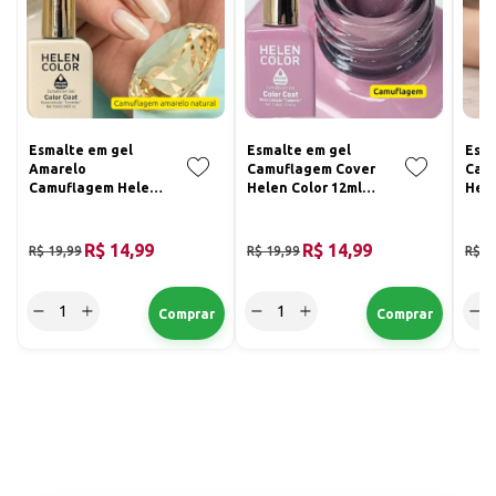
Esmalte em gel
Esmalte em gel
Esma
Amarelo
Camuflagem Cover
Cam
Camuflagem Helen
Helen Color 12ml
Hele
Color 12ml Conexão
Conexão 57
Con
154
R$ 14,99
R$ 14,99
R$ 19,99
R$ 19,99
R$ 1