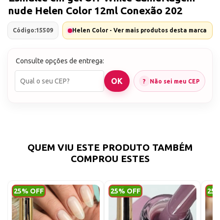
nude Helen Color 12ml Conexão 202
Código:
15509
Helen Color - Ver mais produtos desta marca
Consulte opções de entrega:
Não sei meu CEP
QUEM VIU ESTE PRODUTO TAMBÉM
COMPROU ESTES
25% OFF
25% OFF
25