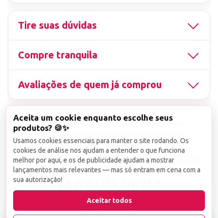
Tire suas dúvidas
Compre tranquila
Avaliações de quem já comprou
Aceita um cookie enquanto escolhe seus
▤
CNPJ
13.851.519/0001-25
Uso não autorizado
produtos? 🍪✨
de imagens ou conteúdos deste site é proibido e
Usamos cookies essenciais para manter o site rodando. Os
viola a Lei de Direitos Autorais nº 9.610/98.
cookies de análise nos ajudam a entender o que funciona
Infrações serão denunciadas diretamente ao órgão competente.
melhor por aqui, e os de publicidade ajudam a mostrar
lançamentos mais relevantes — mas só entram em cena com a
sua autorização!
wake
Aceitar todos