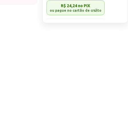
 a inovação
R$ 24,24
no PIX
te sofisticado,
ar um acabamento
o seu intenso
 efeito
Cat Eye
aneira única,
oia. A textura
do um resultado
de atendimento).
ado prolongado.
rante secagem
s magnéticas
rado, é
 unhas.
(vendido
 mais dramático e
ente aplicar o
malte em gel preto
ar à cabine!