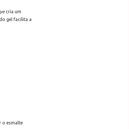
Eye
cria um
o gel facilita a
r o esmalte