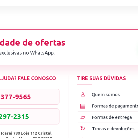
dade de ofertas
 exclusivas no WhatsApp.
 AJUDA? FALE CONOSCO
TIRE SUAS DÚVIDAS
♙
Quem somos
3377-9565
▤
Formas de pagament
8297-2315
▱
Formas de entrega
↻
Trocas e devoluções
 Icarai 780 Loja 112 Cristal