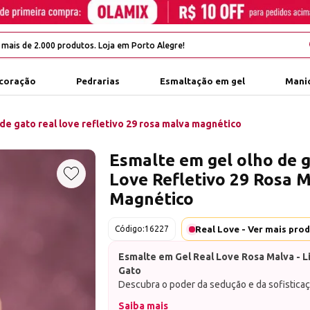
coração
Pedrarias
Esmaltação em gel
Manic
de gato real love refletivo 29 rosa malva magnético
Esmalte em gel olho de 
Love Refletivo 29 Rosa 
Adicionar aos favoritos
Magnético
Real Love - Ver mais pro
Código:
16227
Esmalte em Gel Real Love Rosa Malva - L
Gato
Descubra o poder da sedução e da sofistica
com a linha Olho de Gato da
Real Love
. O
R
Saiba mais