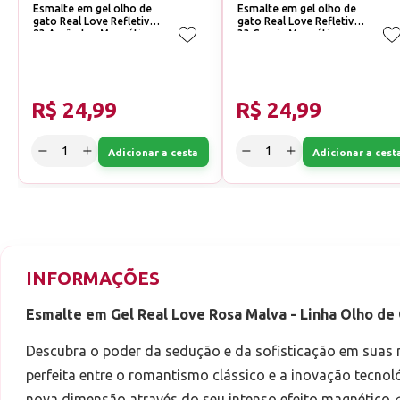
Esmalte em gel olho de
Esmalte em gel olho de
gato Real Love Refletivo
gato Real Love Refletivo
23 Amêndoa Magnético
33 Cereja Magnético
R$ 24,99
R$ 24,99
Adicionar a cesta
Adicionar a cest
INFORMAÇÕES
Esmalte em Gel Real Love Rosa Malva - Linha Olho de
Descubra o poder da sedução e da sofisticação em suas
perfeita entre o romantismo clássico e a inovação tecno
nova dimensão através do seu intenso efeito magnético