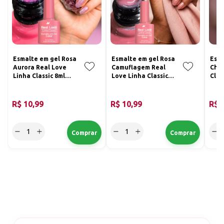
Esmalte em gel Rosa
Esmalte em gel Rosa
Esma
Aurora Real Love
Camuflagem Real
Chá 
Linha Classic 8ml
Love Linha Classic
Clas
067
8ml 016
R$ 10,99
R$ 10,99
R$ 