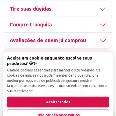
Tire suas dúvidas
Compre tranquila
Avaliações de quem já comprou
Aceita um cookie enquanto escolhe seus
▤
CNPJ
13.851.519/0001-25
Uso não autorizado
produtos? 🍪✨
de imagens ou conteúdos deste site é proibido e
Usamos cookies essenciais para manter o site rodando. Os
viola a Lei de Direitos Autorais nº 9.610/98.
cookies de análise nos ajudam a entender o que funciona
Infrações serão denunciadas diretamente ao órgão competente.
melhor por aqui, e os de publicidade ajudam a mostrar
lançamentos mais relevantes — mas só entram em cena com a
sua autorização!
wake
Aceitar todos
Rejeitar não necessários