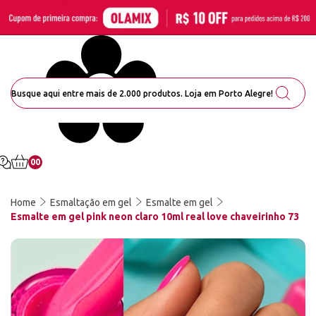
00
Home
Esmaltação em gel
Esmalte em gel
Esmalte em gel pink neon claro 10ml real love chaveirinho 73