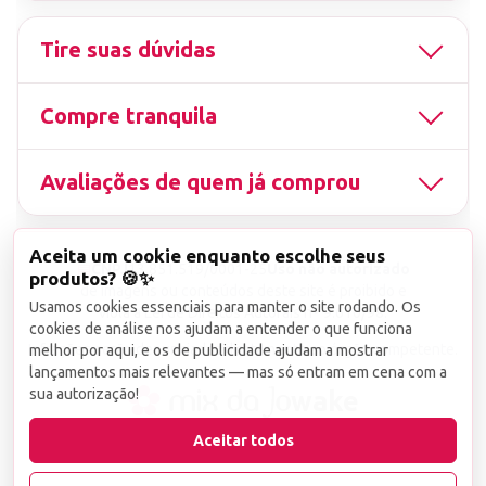
Tire suas dúvidas
Compre tranquila
Avaliações de quem já comprou
Aceita um cookie enquanto escolhe seus
▤
CNPJ
13.851.519/0001-25
Uso não autorizado
produtos? 🍪✨
de imagens ou conteúdos deste site é proibido e
Usamos cookies essenciais para manter o site rodando. Os
viola a Lei de Direitos Autorais nº 9.610/98.
cookies de análise nos ajudam a entender o que funciona
Infrações serão denunciadas diretamente ao órgão competente.
melhor por aqui, e os de publicidade ajudam a mostrar
lançamentos mais relevantes — mas só entram em cena com a
sua autorização!
wake
Aceitar todos