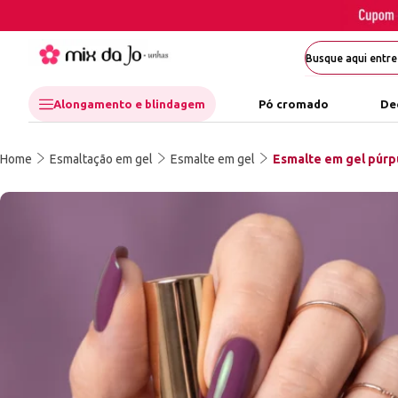
Alongamento e blindagem
Pó cromado
De
Home
Esmaltação em gel
Esmalte em gel
Esmalte em gel púrpu