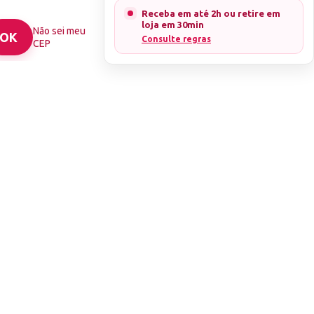
Receba em até 2h ou retire em
loja em 30min
Não sei meu
Consulte regras
CEP