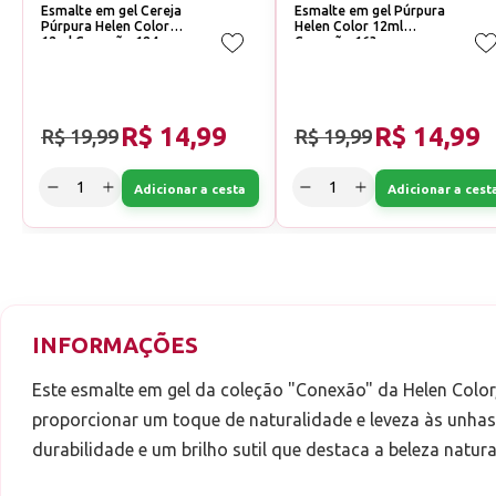
Esmalte em gel Cereja
Esmalte em gel Púrpura
Púrpura Helen Color
Helen Color 12ml
12ml Conexão 184
Conexão 163
R$ 14,99
R$ 14,99
R$ 19,99
R$ 19,99
Adicionar a cesta
Adicionar a cest
INFORMAÇÕES
Este esmalte em gel da coleção "Conexão" da Helen Color
proporcionar um toque de naturalidade e leveza às unhas 
durabilidade e um brilho sutil que destaca a beleza natur