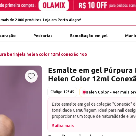
coração
Pedrarias
Esmaltação em gel
Manic
ra berinjela helen color 12ml conexão 166
Esmalte em gel Púrpura 
Helen Color 12ml Conex
Adicionar aos favoritos
Código:
12345
Este esmalte em gel da coleção "Conexão" da
tonalidade Camuflagem, Ideal para nail desi
proporcionar um toque de naturalidade e le
suas clientes, este esmalte em gel oferece 
Saiba mais
uniforme, alta durabilidade e um brilho sutil
beleza natural de cada mão.