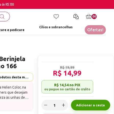
00
Cílios e sobrancelhas
Ofertas!
ure e pedicure
Berinjela
ão 166
R$ 19,99
R$ 14,99
Helen Color - Ver mais produtos desta marca
R$ 14,54
no PIX
 Helen Color, na
gners que desejam
veza às unhas de
cobertura
Adicionar a cesta
 que destaca a