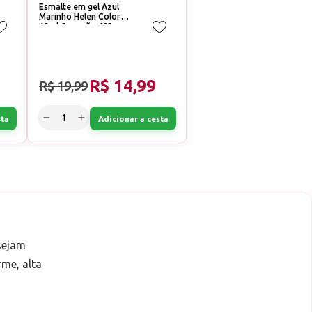
Esmalte em gel Azul
Marinho Helen Color
12ml Conexão 183
R$ 14,99
R$ 19,99
sta
Adicionar a cesta
sejam
rme, alta