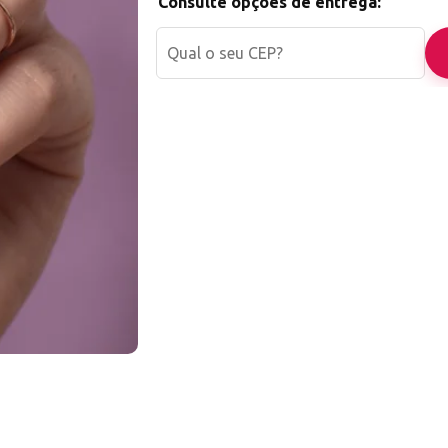
Consulte opções de entrega:
Esmalte em gel Real Love