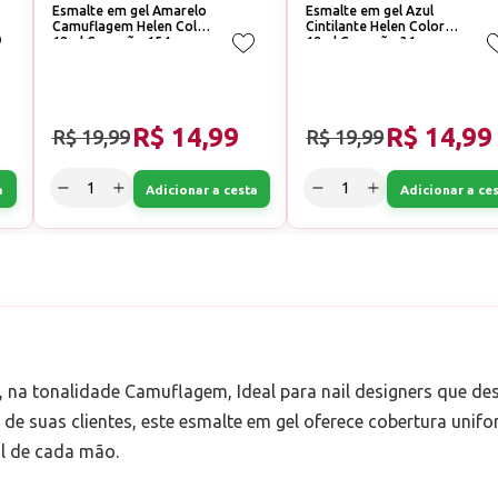
Esmalte em gel Amarelo
Esmalte em gel Azul
Camuflagem Helen Color
Cintilante Helen Color
12ml Conexão 154
12ml Conexão 31
R$ 14,99
R$ 14,99
R$ 19,99
R$ 19,99
a
Adicionar a cesta
Adicionar a ce
, na tonalidade Camuflagem, Ideal para nail designers que de
de suas clientes, este esmalte em gel oferece cobertura unifo
al de cada mão.