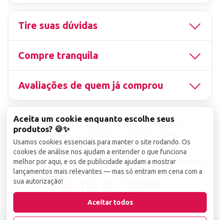
Tire suas dúvidas
Compre tranquila
Avaliações de quem já comprou
Aceita um cookie enquanto escolhe seus
▤
CNPJ
13.851.519/0001-25
Uso não autorizado
produtos? 🍪✨
de imagens ou conteúdos deste site é proibido e
Usamos cookies essenciais para manter o site rodando. Os
viola a Lei de Direitos Autorais nº 9.610/98.
cookies de análise nos ajudam a entender o que funciona
Infrações serão denunciadas diretamente ao órgão competente.
melhor por aqui, e os de publicidade ajudam a mostrar
lançamentos mais relevantes — mas só entram em cena com a
sua autorização!
wake
Aceitar todos