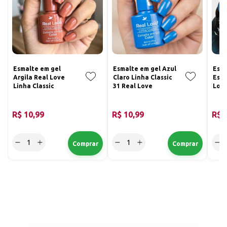
Esmalte em gel
Esmalte em gel Azul
Esma
Argila Real Love
Claro Linha Classic
Esv
Linha Classic
31 Real Love
Love
8ml 
R$ 10,99
R$ 10,99
R$ 