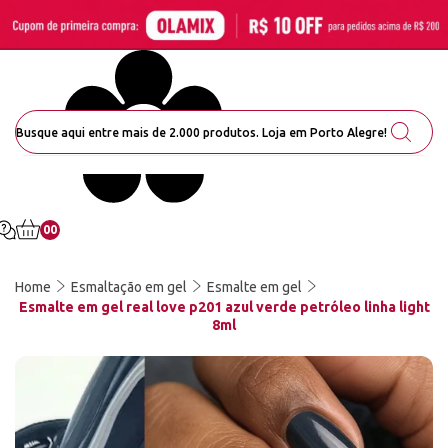
00
Home
Esmaltação em gel
Esmalte em gel
Esmalte em gel real love p201 azul verde petróleo linha light
8ml