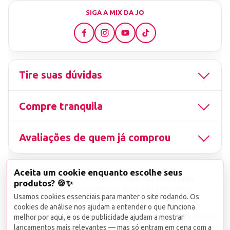
SIGA A MIX DA JO
Tire suas dúvidas
Compre tranquila
Avaliações de quem já comprou
Aceita um cookie enquanto escolhe seus
▤
CNPJ
13.851.519/0001-25
Uso não autorizado
produtos? 🍪✨
de imagens ou conteúdos deste site é proibido e
Usamos cookies essenciais para manter o site rodando. Os
viola a Lei de Direitos Autorais nº 9.610/98.
cookies de análise nos ajudam a entender o que funciona
Infrações serão denunciadas diretamente ao órgão competente.
melhor por aqui, e os de publicidade ajudam a mostrar
lançamentos mais relevantes — mas só entram em cena com a