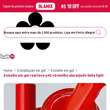
00
Home
Esmaltação em gel
Esmalte em gel
Esmalte em gel real love p42 vermelho alaranjado linha light