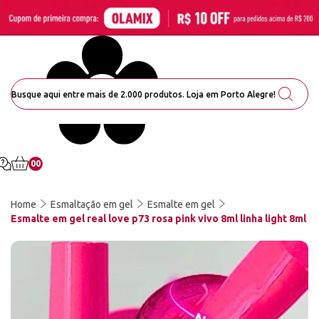
00
Home
Esmaltação em gel
Esmalte em gel
Esmalte em gel real love p73 rosa pink vivo 8ml linha light 8ml