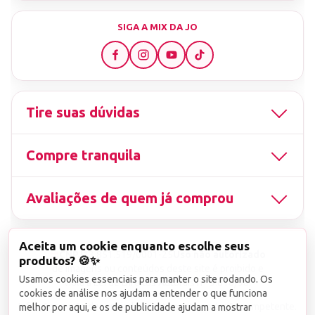
SIGA A MIX DA JO
Tire suas dúvidas
Compre tranquila
Avaliações de quem já comprou
Aceita um cookie enquanto escolhe seus
▤
CNPJ
13.851.519/0001-25
Uso não autorizado
produtos? 🍪✨
de imagens ou conteúdos deste site é proibido e
Usamos cookies essenciais para manter o site rodando. Os
viola a Lei de Direitos Autorais nº 9.610/98.
cookies de análise nos ajudam a entender o que funciona
Infrações serão denunciadas diretamente ao órgão competente.
melhor por aqui, e os de publicidade ajudam a mostrar