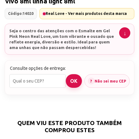
vivo 8ml linha light 8ml
Código:
14020
Real Love - Ver mais produtos desta marca
Seja o centro das atenções com o
Esmalte em Gel
Pink Neon Real Love
, um tom vibrante e ousado que
reflete energia, diversão e estilo. Ideal para quem
ama unhas que não passam despercebidas!
Características
Cor Neon Intensa:
Um pink neon deslumbrante que
Consulte opções de entrega:
brilha em qualquer ocasião.
Fórmula LED/UV:
Secagem rápida e longa duração.
Brilho Espetacular:
Unhas perfeitas com
Não sei meu CEP
acabamento espelhado e sofisticado.
Perfeito para baladas, eventos descontraídos e até
para trazer um toque divertido ao dia a dia.
Combine com acessórios prateados ou looks
monocromáticos para um efeito ainda mais
marcante.
Inspiração de Estilo
O tom pink neon é sinônimo de ousadia e
QUEM VIU ESTE PRODUTO TAMBÉM
modernidade. Imagine estrelas como Dua Lipa ou
COMPROU ESTES
Anitta desfilando com unhas nessa tonalidade
vibrante. Ideal para quem gosta de causar impacto e