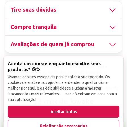
Tire suas dúvidas
Compre tranquila
Avaliações de quem já comprou
Aceita um cookie enquanto escolhe seus
▤
CNPJ
13.851.519/0001-25
Uso não autorizado
produtos? 🍪✨
de imagens ou conteúdos deste site é proibido e
Usamos cookies essenciais para manter o site rodando. Os
viola a Lei de Direitos Autorais nº 9.610/98.
cookies de análise nos ajudam a entender o que funciona
Infrações serão denunciadas diretamente ao órgão competente.
melhor por aqui, e os de publicidade ajudam a mostrar
lançamentos mais relevantes — mas só entram em cena com a
sua autorização!
wake
Aceitar todos
Rejeitar não necessários