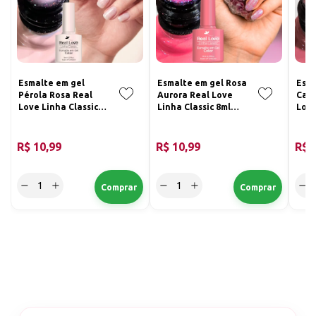
Esmalte em gel
Esmalte em gel Rosa
Esma
Pérola Rosa Real
Aurora Real Love
Cam
Love Linha Classic
Linha Classic 8ml
Love
8ml 066
067
8ml 
R$ 10,99
R$ 10,99
R$ 