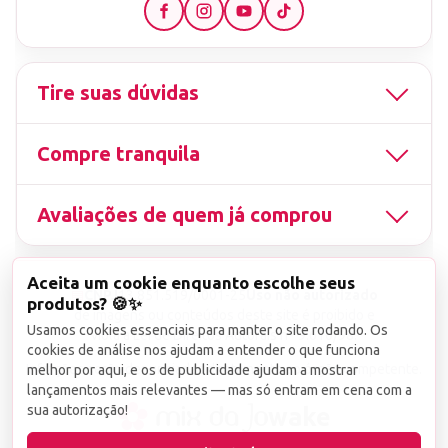
Tire suas dúvidas
Compre tranquila
Avaliações de quem já comprou
Aceita um cookie enquanto escolhe seus
▤
CNPJ
13.851.519/0001-25
Uso não autorizado
produtos? 🍪✨
de imagens ou conteúdos deste site é proibido e
Usamos cookies essenciais para manter o site rodando. Os
viola a Lei de Direitos Autorais nº 9.610/98.
cookies de análise nos ajudam a entender o que funciona
Infrações serão denunciadas diretamente ao órgão competente.
melhor por aqui, e os de publicidade ajudam a mostrar
lançamentos mais relevantes — mas só entram em cena com a
sua autorização!
wake