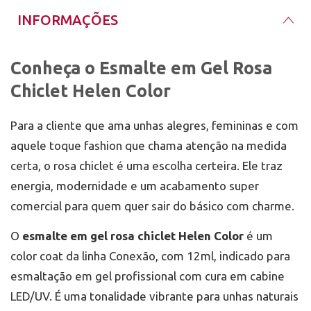
cabine LED/UV conforme orientação do fabricante.
Armazene o esmalte em gel longe da luz solar, da
INFORMAÇÕES
Aplique uma camada fina do esmalte em gel rosa
luz UV e de fontes de calor. Durante o atendimento,
chiclet, evitando encostar na pele e nas cutículas.
mantenha o frasco fechado sempre que não estiver
Cure em cabine LED/UV por no mínimo 60 segundos,
em uso para evitar alteração de textura pela
respeitando a potência da cabine e as instruções do
exposição à cabine.
Conheça o Esmalte em Gel Rosa
Após a aplicação, limpe o bocal caso haja acúmulo
fabricante.
de produto e feche bem a tampa. Esse cuidado evita
Chiclet Helen Color
vazamentos, contaminação e endurecimento
Se desejar mais intensidade, aplique uma segunda
próximo à rosca, preservando melhor o esmalte
camada fina e cure novamente. Finalize com top
para os próximos atendimentos.
Garanta o seu na Mix da Jo
Para a cliente que ama unhas alegres, femininas e com
coat, sele bem a borda livre e faça a cura final por
no mínimo 60 segundos para garantir brilho e
Compre com quem entende de unhas desde 2011. Na
aquele toque fashion que chama atenção na medida
durabilidade.
Mix da Jo
, somos especialistas em esmalte em gel
certa, o rosa chiclet é uma escolha certeira. Ele traz
com a maior variedade de todo o Rio Grande do Sul.
energia, modernidade e um acabamento super
comercial para quem quer sair do básico com charme.
O
esmalte em gel rosa chiclet Helen Color
é um
color coat da linha Conexão, com 12ml, indicado para
esmaltação em gel profissional com cura em cabine
LED/UV. É uma tonalidade vibrante para unhas naturais