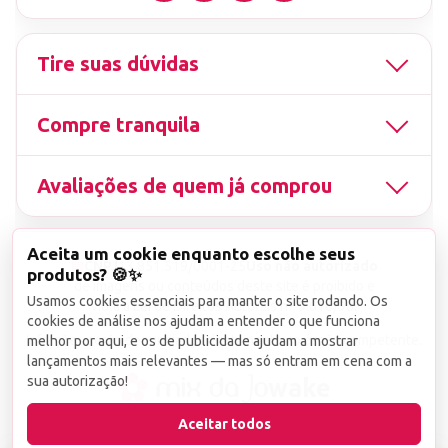
Tire suas dúvidas
Compre tranquila
Avaliações de quem já comprou
Aceita um cookie enquanto escolhe seus
▤
CNPJ
13.851.519/0001-25
Uso não autorizado
produtos? 🍪✨
de imagens ou conteúdos deste site é proibido e
Usamos cookies essenciais para manter o site rodando. Os
viola a Lei de Direitos Autorais nº 9.610/98.
cookies de análise nos ajudam a entender o que funciona
Infrações serão denunciadas diretamente ao órgão competente.
melhor por aqui, e os de publicidade ajudam a mostrar
lançamentos mais relevantes — mas só entram em cena com a
sua autorização!
wake
Aceitar todos