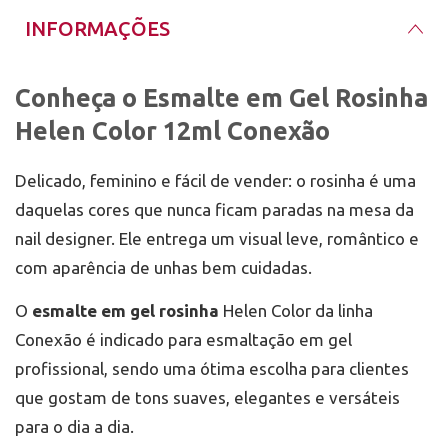
orientação do fabricante.
Armazene o frasco bem fechado, em temperatura
INFORMAÇÕES
Aplique o Esmalte em Gel Rosinha Helen Color em
ambiente e longe da luz solar direta ou da luz da
camadas finas e uniformes, evitando contato com a
cabine UV/LED. A exposição à luz pode alterar a
pele e cutículas.
textura do esmalte dentro da embalagem.
Conheça o Esmalte em Gel Rosinha
Após o uso, limpe o excesso de produto no bocal
Cure cada camada em cabine LED/UV por no mínimo
antes de fechar. Esse cuidado ajuda a manter a
Helen Color 12ml Conexão
60 segundos ou conforme a potência do
vedação, evita acúmulo de resíduos e preserva
equipamento utilizado.
melhor o esmalte em gel para os próximos
atendimentos.
Garanta o seu na Mix da Jo
Delicado, feminino e fácil de vender: o rosinha é uma
Finalize com top coat compatível e cure novamente.
Evite camadas grossas para favorecer a cura
Compre com quem entende de unhas desde 2011. Na
daquelas cores que nunca ficam paradas na mesa da
correta, o acabamento uniforme e a durabilidade da
Mix da Jo
,somos especialistas em esmalte em gel
esmaltação.
nail designer. Ele entrega um visual leve, romântico e
com a maior variedade de todo o Rio Grande do Sul.
com aparência de unhas bem cuidadas.
O
esmalte em gel rosinha
Helen Color da linha
Conexão é indicado para esmaltação em gel
profissional, sendo uma ótima escolha para clientes
que gostam de tons suaves, elegantes e versáteis
para o dia a dia.