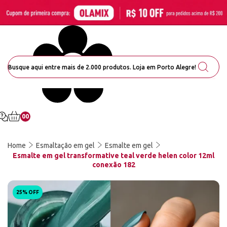
00
Home
Esmaltação em gel
Esmalte em gel
Esmalte em gel transformative teal verde helen color 12ml
conexão 182
25% OFF