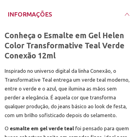
geométrica, ombré, combinações com nudes e
metálicos.
Compatibilidade: use base e top coat para géis de
INFORMAÇÕES
sua preferência.
Composição/Fórmula: A marca não disponibilizou a
lista completa de ingredientes.
Conheça o Esmalte em Gel Helen
Benefícios e funcionalidades
Color Transformative Teal Verde
No estúdio, o
esmalte em gel verde teal
facilita
composições com pedrarias frias, prateados e
Conexão 12ml
detalhes cromados, além de fotografar muito bem
sob luz de ring light. Em casa, é a escolha perfeita
para quem quer uma cor marcante e ainda assim
Inspirado no universo digital da linha Conexão, o
sofisticada, funcionando tanto como protagonista
quanto como cor de apoio em artes. O resultado é
Transformative Teal entrega um verde teal moderno,
um visual contemporâneo, polido e com
entre o verde e o azul, que ilumina as mãos sem
personalidade.
Modo de uso
perder a elegância. É aquela cor que transforma
Faça a preparação da unha: higienização, lixamento
qualquer produção, do jeans básico ao look de festa,
e retirada do brilho da lâmina conforme seu
com um brilho sofisticado depois do selamento.
protocolo profissional, aplicando a base adequada
para gel se for parte da sua rotina.
Aplique camadas finas do Transformative Teal e
O
esmalte em gel verde teal
foi pensado para quem
cure na cabine de LED por, no mínimo, 60 segundos
após cada camada.