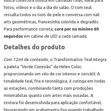
busca cobertura bonita em camadas finas, ideal para
Repita até alcançar a intensidade desejada
fotos, vídeos e o dia a dia do salão. O tom teal
mantendo a aplicação fina e uniforme.
Sele com top coat e
cure novamente por, no mínimo,
ressalta todos os tons de pele e conversa com nail
60 segundos
para um acabamento com brilho e
arts geométricas, francesinha colorida e degradês.
melhor proteção.
Para remoção, siga o procedimento específico de
Para performance correta,
cure por no mínimo 60
esmaltes em gel da sua rotina.
segundos
em cabine de LED a cada camada.
Cuidados e manutenção
Evite o contato do produto não curado com a pele e
Detalhes do produto
mantenha o frasco bem fechado, longe de luz direta
e fontes de calor. Use luvas em tarefas domésticas
para preservar o brilho do
esmalte em gel verde
Com 12ml de conteúdo, o Transformative Teal integra
teal
. Não force a retirada: execute a remoção
correta para manter a saúde da placa ungueal.
a paleta “Verde Conexão” da Helen Color,
Compre agora no Mix da Jo
proporcionando um véu de cor intenso e versátil. A
Garanta o seu Helen Color Transformative Teal
tonalidade teal, fria e tecnológica, é curinga em todas
Verde Conexão e eleve o nível das suas produções.
Para Porto Alegre e região, entregamos via
as estações, combinando tanto com produções
motoboy em até 2 h; para o restante do Brasil,
minimalistas quanto com artes mais ousadas. A
enviamos com prazo da transportadora. Visite
nossa loja física pertinho do Barra Shopping. Desde
textura foi desenvolvida para aplicação confortável,
2011, a Mix da Jo é referência em esmaltes em gel e
favorecendo um acabamento liso quando trabalhado
oferece milhares de opções profissionais.