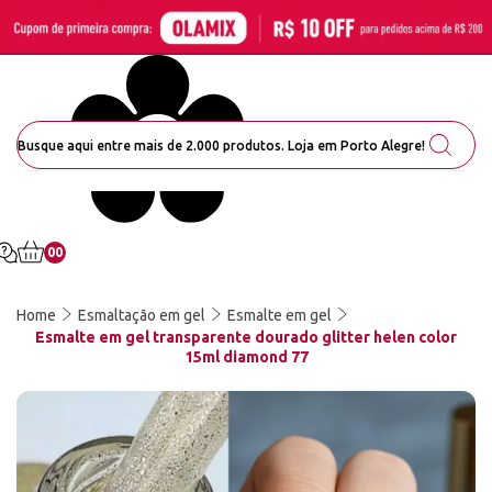
00
Home
Esmaltação em gel
Esmalte em gel
Esmalte em gel transparente dourado glitter helen color
15ml diamond 77