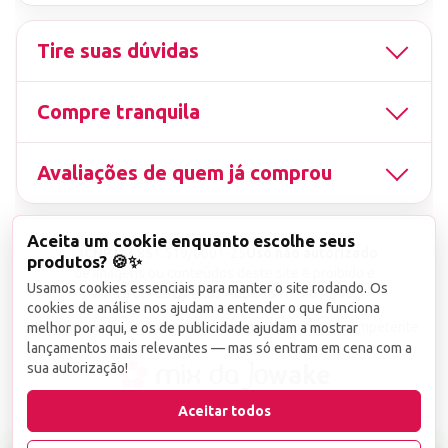
Tire suas dúvidas
Compre tranquila
Avaliações de quem já comprou
Aceita um cookie enquanto escolhe seus
▤
CNPJ
13.851.519/0001-25
Uso não autorizado
produtos? 🍪✨
de imagens ou conteúdos deste site é proibido e
Usamos cookies essenciais para manter o site rodando. Os
viola a Lei de Direitos Autorais nº 9.610/98.
cookies de análise nos ajudam a entender o que funciona
Infrações serão denunciadas diretamente ao órgão competente.
melhor por aqui, e os de publicidade ajudam a mostrar
lançamentos mais relevantes — mas só entram em cena com a
sua autorização!
wake
Aceitar todos