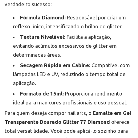
durabilidade e do acabamento impecável que o
verdadeiro sucesso:
Remoção Segura:
Utilize um removedor específico
Esmalte em Gel Transparente Dourado Glitter 77
para esmaltes em gel, deixando-o agir pelo tempo
Diamond
oferece.
indicado. Evite raspar ou puxar o glitter para não
Fórmula Diamond:
Responsável por criar um
danificar as unhas.
reflexo único, intensificando o brilho do glitter.
Proteção Diária:
Use luvas ao manusear produtos de
limpeza ou químicos fortes, para preservar a
Textura Nivelável:
Facilita a aplicação,
esmaltação e a saúde das mãos.
evitando acúmulos excessivos de glitter em
determinadas áreas.
Secagem Rápida em Cabine:
Compatível com
lâmpadas LED e UV, reduzindo o tempo total de
aplicação.
Formato de 15ml:
Proporciona rendimento
ideal para manicures profissionais e uso pessoal.
Para quem deseja compor nail arts, o
Esmalte em Gel
Transparente Dourado Glitter 77 Diamond
oferece
total versatilidade. Você pode aplicá-lo sozinho para