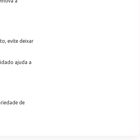
remova a
o, evite deixar
uidado ajuda a
ariedade de