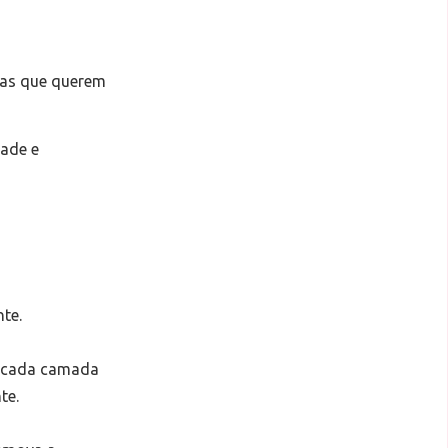
las que querem
dade e
te.
re cada camada
te.