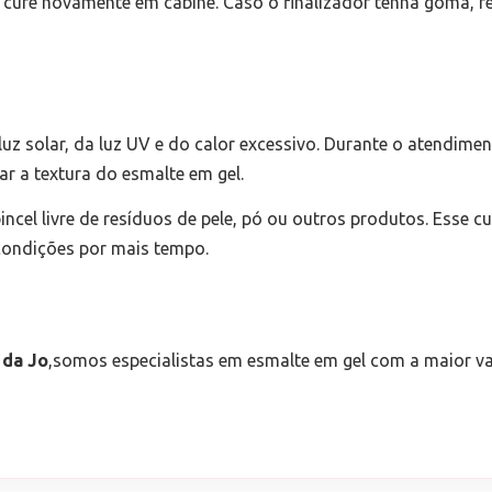
 e cure novamente em cabine. Caso o finalizador tenha goma, 
 solar, da luz UV e do calor excessivo. Durante o atendiment
ar a textura do esmalte em gel.
ncel livre de resíduos de pele, pó ou outros produtos. Esse c
condições por mais tempo.
 da Jo
,somos especialistas em esmalte em gel com a maior v