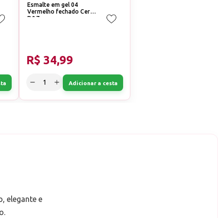
Esmalte em gel 04
Vermelho fechado Cereja
D&Z
R$ 34,99
sta
Adicionar a cesta
, elegante e
o.