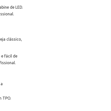
abine de LED.
ssional.
ja clássico,
 fácil de
issional.
 a
m TPO.