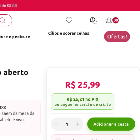
00
Cílios e sobrancelhas
Ofertas!
ure e pedicure
o aberto
R$ 25,99
R$ 25,21
no PIX
uxo
a saem da mesa da
l: ele é vivo,
Adicionar a cesta
Luxo entrega
ão sem perder a
esmalte em gel
ra secagem em