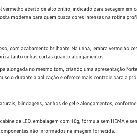
 vermelho aberto de alto brilho, indicado para secagem em c
a moderna para quem busca cores intensas na rotina profi
oso, com acabamento brilhante. Na unha, lembra vermelho cere
oriza tanto unhas curtas quanto alongamentos.
a alongada no mesmo tom, criando uma apresentação forte e
seio durante a aplicação e oferece mais controle para a prof
aturais, blindagens, banhos de gel e alongamentos, conforme
m cabine de LED, embalagem com 10g, fórmula sem HEMA e se
omponentes não informados na imagem fornecida.