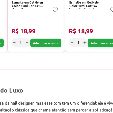
Esmalte em Gel Helen
Esmalte em Gel Helen
Color 10ml Cor:141
Color 10ml Cor:147
Vermelho escuro
Vermelho fechado
R$ 18,99
R$ 18,99
a
Adicionar a cesta
Adicionar a ce
ldo Luxo
a nail designer, mas esse tom tem um diferencial: ele é vivo
altação clássica que chama atenção sem perder a sofisticaçã