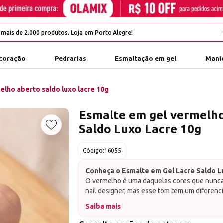
coração
Pedrarias
Esmaltação em gel
Manic
lho aberto saldo luxo lacre 10g
Esmalte em gel vermelh
Saldo Luxo Lacre 10g
Adicionar aos favoritos
Código:
16055
Conheça o Esmalte em Gel Lacre Saldo L
O vermelho é uma daquelas cores que nunc
nail designer, mas esse tom tem um diferencia
elegante e com presença imediata. O Saldo 
Saiba mais
aquela esmaltação clássica que chama atenç
O
Esmalte em Gel Lacre Saldo Luxo
é um 
sofisticação.
vermelho aberto de alto brilho, indicado pa