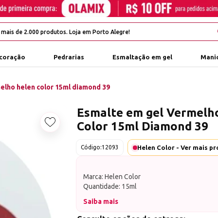
coração
Pedrarias
Esmaltação em gel
Manic
elho helen color 15ml diamond 39
Esmalte em gel Vermelh
Color 15ml Diamond 39
Adicionar aos favoritos
Código:
12093
Marca: Helen Color
Quantidade: 15ml
Saiba mais
Linha Diamond Nivelável, o melhor esmalte j