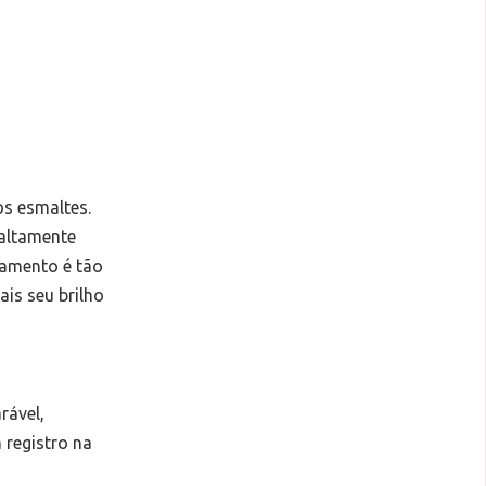
os esmaltes.
 altamente
bamento é tão
ais seu brilho
rável,
 registro na