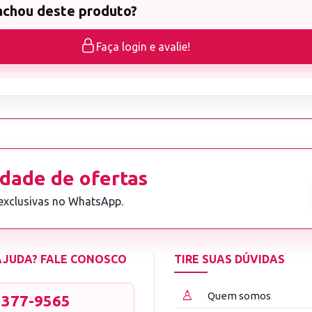
achou deste produto?
Faça login e avalie!
dade de ofertas
 exclusivas no WhatsApp.
 AJUDA? FALE CONOSCO
TIRE SUAS DÚVIDAS
♙
Quem somos
3377-9565