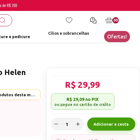
00
Cílios e sobrancelhas
Ofertas!
ure e pedicure
o Helen
R$ 29,99
Helen Color - Ver mais produtos desta marca
R$ 29,09
no PIX
Adicionar a cesta
á lançado pela