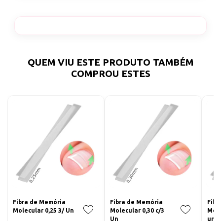
QUEM VIU ESTE PRODUTO TAMBÉM
COMPROU ESTES
Fibra de Memória
Fibra de Memória
Fibr
Molecular 0,25 3/ Un
Molecular 0,30 c/3
Mole
Un
unh