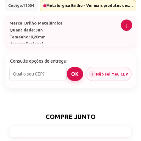
Código:
11004
Metalurgica Brilho - Ver mais produtos desta marca
Marca: Brilho Metalúrgica
Quantidade: 3un
Tamanho: 0,20mm
Uso profissional
A fibra de memória molecular é um produto
Consulte opções de entrega:
utilizado para o tratamento da unha encravada
(onicocriptose).
Não sei meu CEP
Sua força de tração, contrária a curvatura da unha,
corrige ao seu estado/formato ideal.
Aplicação é indolor, porém o uso incorreto pode
provocar descolamento da unha e infecções.
COMPRE JUNTO