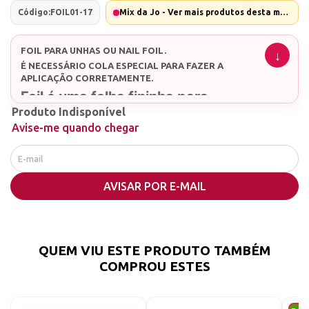
Código:
FOIL01-17
Mix da Jo - Ver mais produtos desta marca
FOIL PARA UNHAS OU NAIL FOIL.
É NECESSÁRIO COLA ESPECIAL PARA FAZER A
APLICAÇÃO CORRETAMENTE.
Foil é uma folha fininha para
Produto Indisponível
decoração.
Avise-me quando chegar
Possui estampas diferentes desde
as básicas até as mais chamativas
e futuristas, com ela você
AVISAR POR E-MAIL
transfere o desenho da folha para
sua unha e também pode usar de
varias formas para decora-lá.
QUEM VIU ESTE PRODUTO TAMBÉM
COMPROU ESTES
100% novo de alta qualidade;