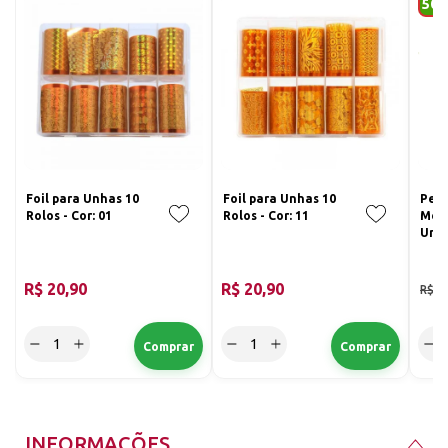
50
Tem um design especial único que
pode fazer suas unhas mais
bonitas;
A pintura elegante no adesivo fica
Foil para Unhas 10
Foil para Unhas 10
Pelí
muito original e atraente;
Rolos - Cor: 01
Rolos - Cor: 11
Meta
Unha
Cor:
Apropriado para sua festa ou olhar
R$ 20,90
R$ 20,90
R$ 9
à moda;
Pode ser usado por qualquer
pessoa que ame unhas lindas <3
INFORMAÇÕES