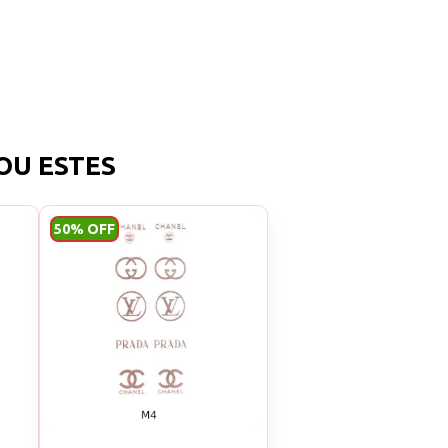
olhar à
 pessoa que
OU ESTES
.
50% OFF
ais ou