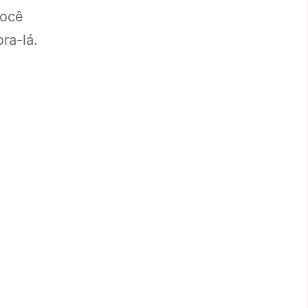
você
ora-lá.