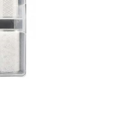
futuristas, com ela você tran
desenho da folha para sua u
também pode usar de varias 
decora-lá.
100% novo de alta qualidade
Tem um design especial úni
fazer suas unhas mais bonita
A pintura elegante no adesiv
original e atraente;