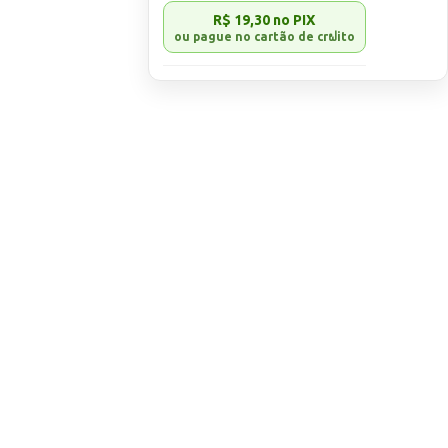
sfere o
R$ 19,30
no PIX
nha e
formas para
;
co que pode
s;
o fica muito