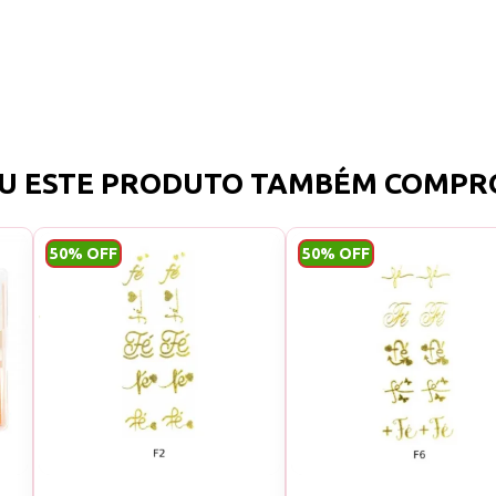
Apropriado para sua festa ou 
moda;
Pode ser usado por qualquer
ame unhas lindas <3
U ESTE PRODUTO TAMBÉM COMPR
Não se desvanece e mancha
50% OFF
50% OFF
Fácil de usar em unhas natur
artificiais.