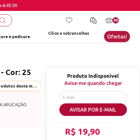
00
Cílios e sobrancelhas
Ofertas!
ure e pedicure
- Cor: 25
Produto Indisponível
Avise-me quando chegar
Mix da Jo - Ver mais produtos desta marca
 A APLICAÇÃO
AVISAR POR E-MAIL
 decoração.
desde as
R$ 19,90
as e