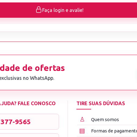
Faça login e avalie!
dade de ofertas
 exclusivas no WhatsApp.
 AJUDA? FALE CONOSCO
TIRE SUAS DÚVIDAS
♙
Quem somos
3377-9565
▤
Formas de pagament