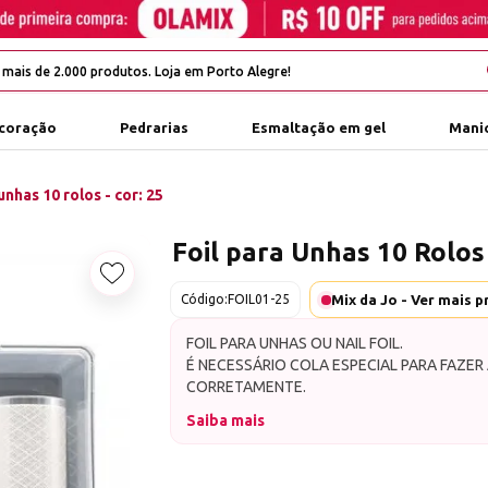
coração
Pedrarias
Esmaltação em gel
Manic
unhas 10 rolos - cor: 25
Foil para Unhas 10 Rolos 
Adicionar aos favoritos
Código:
FOIL01-25
FOIL PARA UNHAS OU NAIL FOIL.
É NECESSÁRIO COLA ESPECIAL PARA FAZER
CORRETAMENTE.
Foil é uma folha fininha para
Saiba mais
Possui estampas diferentes 
básicas até as mais chamativ