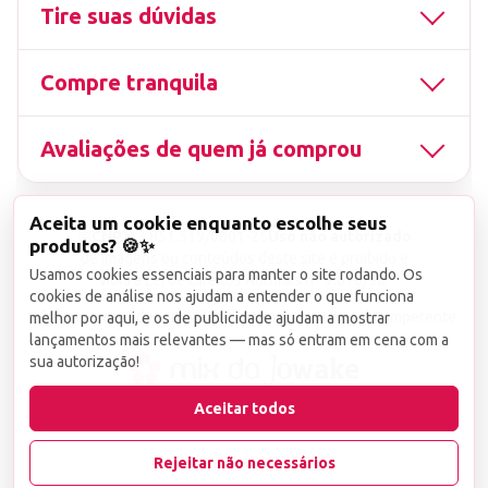
Tire suas dúvidas
Compre tranquila
Avaliações de quem já comprou
Aceita um cookie enquanto escolhe seus
▤
CNPJ
13.851.519/0001-25
Uso não autorizado
produtos? 🍪✨
de imagens ou conteúdos deste site é proibido e
Usamos cookies essenciais para manter o site rodando. Os
viola a Lei de Direitos Autorais nº 9.610/98.
cookies de análise nos ajudam a entender o que funciona
Infrações serão denunciadas diretamente ao órgão competente.
melhor por aqui, e os de publicidade ajudam a mostrar
lançamentos mais relevantes — mas só entram em cena com a
sua autorização!
wake
Aceitar todos
Rejeitar não necessários