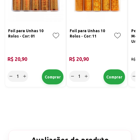
Foil para Unhas 10
Foil para Unhas 10
Pelí
Rolos - Cor: 01
Rolos - Cor: 11
Meta
Unha
Cor:
R$ 20,90
R$ 20,90
R$ 9