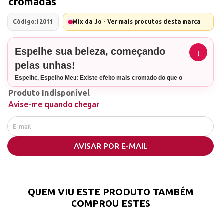
cromadas
Código:
12011
Mix da Jo - Ver mais produtos desta marca
Espelhe sua beleza, começando
pelas unhas!
Espelho, Espelho Meu: Existe efeito mais cromado do que o
Meu?! Nãooo! As folhas de espelho são o melhor efeito
Produto Indisponível
cromado para unhas.
Avise-me quando chegar
Finalmente, o Efeito Cromado Espelhado que Você Sempre
Sonhou está disponível.
Não procure mais; o nosso produto é o que você sempre
sonhou para conseguir um efeito cromado espelhado
perfeito em suas unhas. Pioneira no Brasil, a folha de
AVISAR POR E-MAIL
espelho do Mix da Jo é o único produto no mercado que
garante um acabamento cromado REAL!
Detalhes do Produto
Marca: Mix da Jo
Linha: Espelho, Espelho Meu...
QUEM VIU ESTE PRODUTO TAMBÉM
Resultado: Efeito cromado espelhado perfeito
Quantidade: 16 folhas de 2 x 4 cm cada
COMPROU ESTES
Exclusividade e Inovação em Suas Mãos