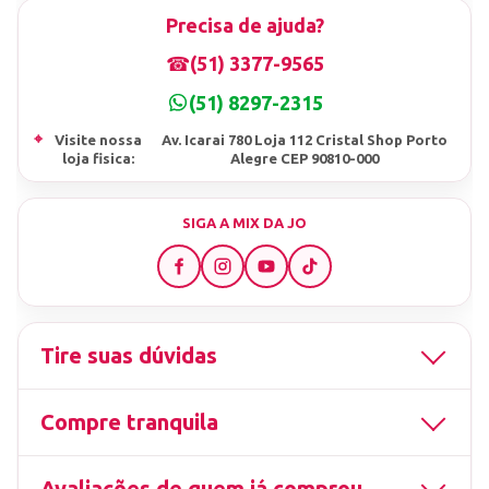
Precisa de ajuda?
☎
(51) 3377-9565
(51) 8297-2315
⌖
Visite nossa
Av. Icarai 780 Loja 112 Cristal Shop Porto
loja fisica:
Alegre CEP 90810-000
SIGA A MIX DA JO
Tire suas dúvidas
Compre tranquila
Avaliações de quem já comprou