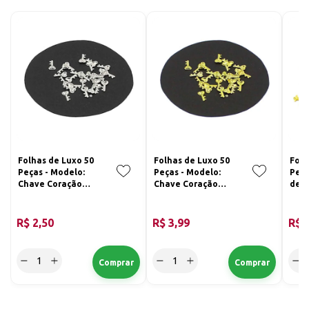
Folhas de Luxo 50
Folhas de Luxo 50
Folh
Peças - Modelo:
Peças - Modelo:
Peça
Chave Coração
Chave Coração
de L
3x5mm; Cor:
3x5mm; Cor:
Dou
Prateada
Dourada
R$ 2,50
R$ 3,99
R$ 