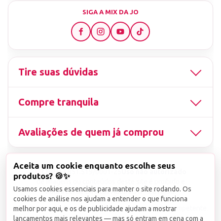
SIGA A MIX DA JO
Tire suas dúvidas
Compre tranquila
Avaliações de quem já comprou
Aceita um cookie enquanto escolhe seus
▤
CNPJ
13.851.519/0001-25
Uso não autorizado
produtos? 🍪✨
de imagens ou conteúdos deste site é proibido e
Usamos cookies essenciais para manter o site rodando. Os
viola a Lei de Direitos Autorais nº 9.610/98.
cookies de análise nos ajudam a entender o que funciona
Infrações serão denunciadas diretamente ao órgão competente.
melhor por aqui, e os de publicidade ajudam a mostrar
lançamentos mais relevantes — mas só entram em cena com a