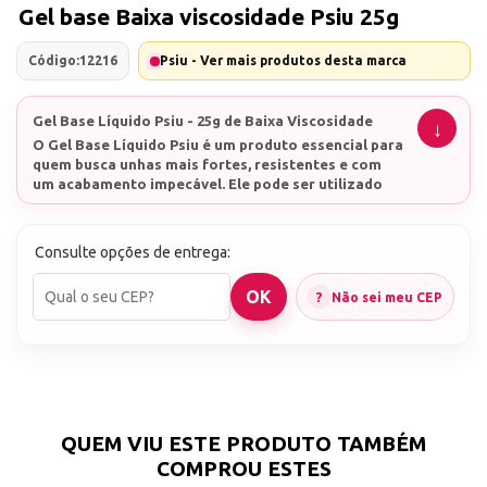
Gel base Baixa viscosidade Psiu 25g
Código:
12216
Psiu - Ver mais produtos desta marca
Gel Base Líquido Psiu - 25g de Baixa Viscosidade
O Gel Base Líquido Psiu é um produto essencial para
quem busca unhas mais fortes, resistentes e com
um acabamento impecável. Ele pode ser utilizado
tanto em alongamentos quanto na blindagem de
unhas naturais, proporcionando diversos
Alta aderência:
Sendo bem fininho o Gel Base
benefícios:
Líquido Psiu possui uma fórmula especial que
Consulte opções de entrega:
garante alta aderência entre a unha natural e o gel,
evitando descolamentos e infiltrações. Isso
Não sei meu CEP
significa que suas unhas ficarão lindas e perfeitas
Resistência imbatível:
O produto oferece alta
por muito mais tempo!
resistência, protegendo suas unhas contra rupturas,
manchas e descamações. Ideal para quem tem unhas
frágeis ou que se quebram facilmente.
Acabamento profissional:
O Gel Base Líquido Psiu
autonivelante, proporcionando um acabamento liso
e uniforme, pronto para receber a esmaltação em
QUEM VIU ESTE PRODUTO TAMBÉM
gel de sua preferência.
COMPROU ESTES
Fácil aplicação:
O produto é fácil de aplicar e pode