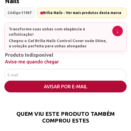
Nails
Código:
11967
Brilia Nails - Ver mais produtos desta marca
Transforme suas unhas com elegância e
sofisticação!
Chegou o Gel Brilia Nails Control Cover nude Shine,
a solução perfeita para unhas alongadas
deslumbrantes e de alta duração. Envolva-se em um
Produto Indisponível
brilho intenso com este gel nude de glitter
Avise-me quando chegar
sofisticado que combina tanto com ocasiões
especiais quanto com o dia a dia.
Características:
Brilho Intenso e Sofisticado: Gel nude enriquecido
com glitter sofisticado para um brilho único.
AVISAR POR E-MAIL
Consistência Alta e Nivelamento Controlado:
Facilita a aplicação e modelagem, sem escorrer.
Adesão e Resistência Perfeitas: Não mancha e
QUEM VIU ESTE PRODUTO TAMBÉM
oferece uma fixação duradoura.
COMPROU ESTES
Versatilidade Total: Pode ser usado em todas as