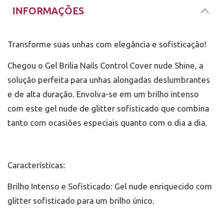
Siga os tempos de secagem indicados para cada
INFORMAÇÕES
etapa.
Remova os resíduos com Cleansing Brilia Nails e lixe
conforme necessário.
Finalize com o Top Coat Brilia Nails e o Hidratante
Transforme suas unhas com elegância e sofisticação!
de Cutículas Brilia Nails para um acabamento
perfeito.
Chegou o Gel Brilia Nails Control Cover nude Shine, a
Detalhes do Produto:
solução perfeita para unhas alongadas deslumbrantes
Marca: Brilia Nails
Referência: 316999
e de alta duração. Envolva-se em um brilho intenso
Conteúdo: 25g
com este gel nude de glitter sofisticado que combina
tanto com ocasiões especiais quanto com o dia a dia.
Características:
Brilho Intenso e Sofisticado: Gel nude enriquecido com
glitter sofisticado para um brilho único.