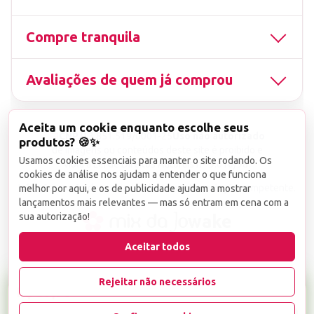
Compre tranquila
Avaliações de quem já comprou
Aceita um cookie enquanto escolhe seus
▤
CNPJ
13.851.519/0001-25
Uso não autorizado
produtos? 🍪✨
de imagens ou conteúdos deste site é proibido e
Usamos cookies essenciais para manter o site rodando. Os
viola a Lei de Direitos Autorais nº 9.610/98.
cookies de análise nos ajudam a entender o que funciona
Infrações serão denunciadas diretamente ao órgão competente.
melhor por aqui, e os de publicidade ajudam a mostrar
lançamentos mais relevantes — mas só entram em cena com a
sua autorização!
wake
Aceitar todos
Rejeitar não necessários
R$ 39,90