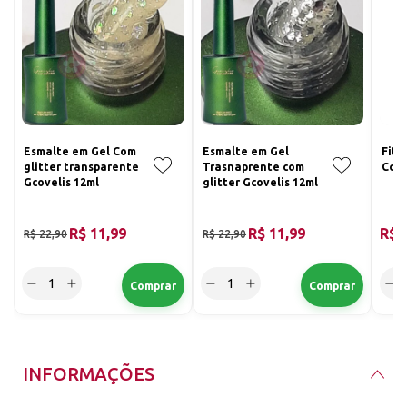
Esmalte em Gel Com
Esmalte em Gel
Fiti
glitter transparente
Trasnaprente com
Com 
Gcovelis 12ml
glitter Gcovelis 12ml
R$ 11,99
R$ 11,99
R$ 
R$ 22,90
R$ 22,90
INFORMAÇÕES