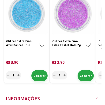
Glitter Extra Fino
Glitter Extra Fino
Glit
Azul Pastel Holo
Lilás Pastel Holo 2g
Verm
Hol
R$ 3,90
R$ 3,90
R$ 
INFORMAÇÕES