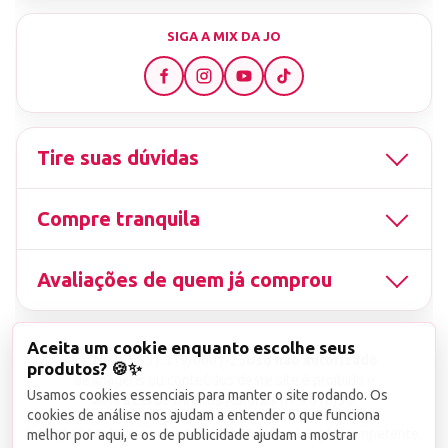
SIGA A MIX DA JO
Tire suas dúvidas
Compre tranquila
Avaliações de quem já comprou
Aceita um cookie enquanto escolhe seus
▤
CNPJ
13.851.519/0001-25
Uso não autorizado
produtos? 🍪✨
de imagens ou conteúdos deste site é proibido e
Usamos cookies essenciais para manter o site rodando. Os
viola a Lei de Direitos Autorais nº 9.610/98.
cookies de análise nos ajudam a entender o que funciona
Infrações serão denunciadas diretamente ao órgão competente.
melhor por aqui, e os de publicidade ajudam a mostrar