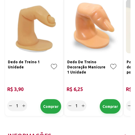
Dedo de Treino 1
Dedo De Treino
Par 
Unidade
Decoração Manicure
de d
1 Unidade
pod
R$ 3,90
R$ 6,25
R$ 