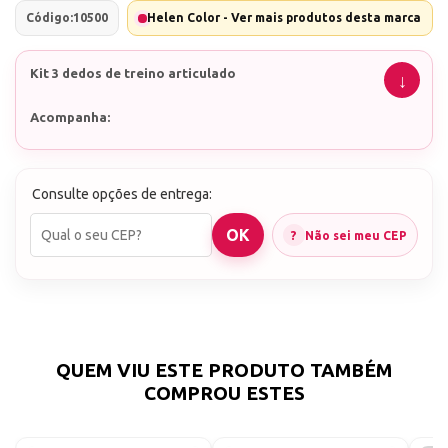
Código:
10500
Helen Color - Ver mais produtos desta marca
Kit 3 dedos de treino articulado
Acompanha:
1 Base
3 Dedos articulados
Consulte opções de entrega:
85 postiças (em média)
Não sei meu CEP
QUEM VIU ESTE PRODUTO TAMBÉM
COMPROU ESTES