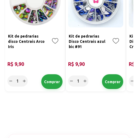
Kit de pedrarias
Kit de pedrarias
Kit 
disco Centrais Arco
Disco Centrais azul
Disc
Iris
bic #91
Cris
R$ 9,90
R$ 9,90
R$ 