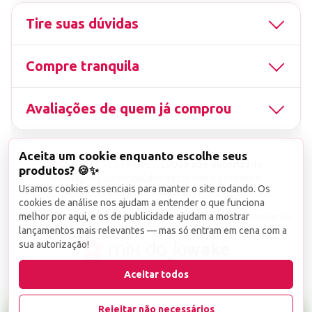
Tire suas dúvidas
Compre tranquila
Avaliações de quem já comprou
Aceita um cookie enquanto escolhe seus
▤
CNPJ
13.851.519/0001-25
Uso não autorizado
produtos? 🍪✨
de imagens ou conteúdos deste site é proibido e
Usamos cookies essenciais para manter o site rodando. Os
viola a Lei de Direitos Autorais nº 9.610/98.
cookies de análise nos ajudam a entender o que funciona
Infrações serão denunciadas diretamente ao órgão competente.
melhor por aqui, e os de publicidade ajudam a mostrar
lançamentos mais relevantes — mas só entram em cena com a
sua autorização!
wake
Aceitar todos
Rejeitar não necessários