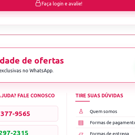
Faça login e avalie!
dade de ofertas
 exclusivas no WhatsApp.
 AJUDA? FALE CONOSCO
TIRE SUAS DÚVIDAS
♙
Quem somos
3377-9565
▤
Formas de pagament
8297-2315
▱
Formas de entrega