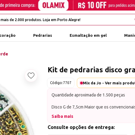
coração
Pedrarias
Esmaltação em gel
Manic
erde
Kit de pedrarias disco g
Adicionar aos favoritos
Mix da Jo - Ver mais prod
Código:
7707
Quantidade aproximada de 1.500 peças
Disco G de 7,5cm Maior que os convencionai
Saiba mais
Composto de pedrarias centrais e micro pedr
mesmo tom ou muito próximo.
Consulte opções de entrega: