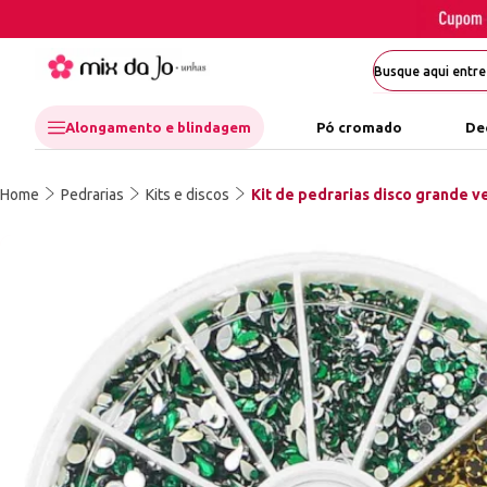
Alongamento e blindagem
Pó cromado
De
Home
Pedrarias
Kits e discos
Kit de pedrarias disco grande v