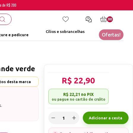
00
Cílios e sobrancelhas
Ofertas!
ure e pedicure
rande verde
R$ 22,90
utos desta marca
R$ 22,21
no PIX
s.
arias todos no
Adicionar a cesta