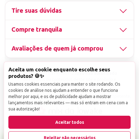
Tire suas dúvidas
Compre tranquila
Avaliações de quem já comprou
Aceita um cookie enquanto escolhe seus
▤
CNPJ
13.851.519/0001-25
Uso não autorizado
produtos? 🍪✨
de imagens ou conteúdos deste site é proibido e
Usamos cookies essenciais para manter o site rodando. Os
viola a Lei de Direitos Autorais nº 9.610/98.
cookies de análise nos ajudam a entender o que funciona
Infrações serão denunciadas diretamente ao órgão competente.
melhor por aqui, e os de publicidade ajudam a mostrar
lançamentos mais relevantes — mas só entram em cena com a
sua autorização!
wake
Aceitar todos
Rejeitar não necessários