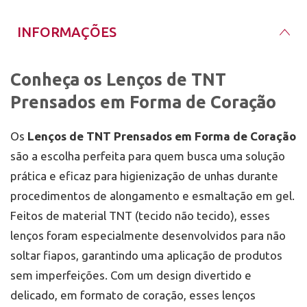
Prensados – Compre Agora!
Os
Lenços de TNT Prensados em Forma de Coração
INFORMAÇÕES
estão disponíveis para compra na nossa loja física
em Porto Alegre, pertinho do Barra Shopping, e
também enviamos para todo o Brasil com entrega
Conheça os Lenços de TNT
em até 24h. Eleve a qualidade do seu atendimento
com produtos práticos e de alta performance! No
Prensados em Forma de Coração
Mix da Jo
, desde 2011, fornecemos as melhores
soluções para profissionais da área de nail design.
Os
Lenços de TNT Prensados em Forma de Coração
são a escolha perfeita para quem busca uma solução
prática e eficaz para higienização de unhas durante
procedimentos de alongamento e esmaltação em gel.
Feitos de material TNT (tecido não tecido), esses
lenços foram especialmente desenvolvidos para não
soltar fiapos, garantindo uma aplicação de produtos
sem imperfeições. Com um design divertido e
delicado, em formato de coração, esses lenços