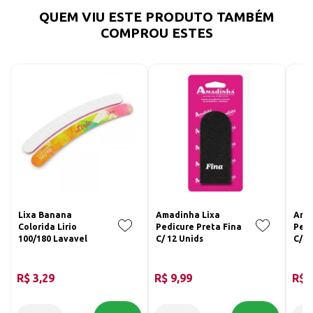
QUEM VIU ESTE PRODUTO TAMBÉM
COMPROU ESTES
Lixa Banana
Amadinha Lixa
Ama
Colorida Lirio
Pedicure Preta Fina
Pedi
100/180 Lavavel
C/ 12 Unids
C/ 5
R$ 3,29
R$ 9,99
R$ 