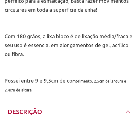
perfeito para a esmaltação, basta fazer movimentos
circulares em toda a superfície da unha!
Com 180 grãos, a lixa bloco é de lixação média/fraca e
seu uso é essencial em alongamentos de gel, acrílico
ou fibra.
Possui entre 9 e 9,5cm de co
mprimento, 2,5cm de largura e
2,4cm de altura.
DESCRIÇÃO
Lixa bloco fecha poros de lixação média / fraca.
Ideal para polir as unhas antes e depois da aplicação