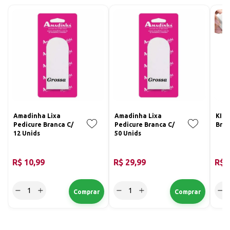
Amadinha Lixa
Amadinha Lixa
KIT 
Pedicure Branca C/
Pedicure Branca C/
Bra
12 Unids
50 Unids
R$ 10,99
R$ 29,99
R$ 