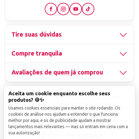
Tire suas dúvidas
Compre tranquila
Avaliações de quem já comprou
Aceita um cookie enquanto escolhe seus
▤
CNPJ
13.851.519/0001-25
Uso não autorizado
produtos? 🍪✨
de imagens ou conteúdos deste site é proibido e
Usamos cookies essenciais para manter o site rodando. Os
viola a Lei de Direitos Autorais nº 9.610/98.
cookies de análise nos ajudam a entender o que funciona
Infrações serão denunciadas diretamente ao órgão competente.
melhor por aqui, e os de publicidade ajudam a mostrar
lançamentos mais relevantes — mas só entram em cena com a
sua autorização!
wake