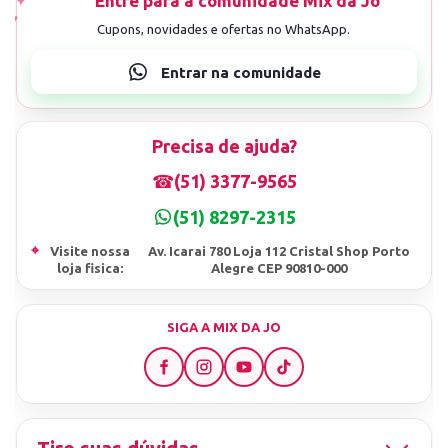
Nossa Loja já atua há mais de 10 anos no mercado.
Precisa de ajuda?
Agilidade no envio: Enviamos o seu pedido em menos
☎
(51) 3377-9565
de 24h úteis
(51) 8297-2315
Agilidade na entrega: Controle da movimentação de
⌖
Visite nossa
Av. Icarai 780 Loja 112 Cristal Shop Porto
sua encomenda
loja fisica:
Alegre CEP 90810-000
Atendimento completo, antes e depois de sua
SIGA A MIX DA JO
compra.
*EMITIMOS NOTAS FISCAIS DE TODAS AS VENDAS.
*NÃO COMPRE DE QUEM VENDE MAIS BARATO, SEM