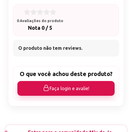
Lixa de espessura 2mm (fina)
Seu formato facilita o uso, pois tem um lado reta e
0 Avaliações do produto
outro abaulada formando assim a nossa área de
Nota 0 / 5
cutícula.
Indicada para: Lixamento comprimento, lixamento na
O produto não tem reviews.
área de cutículas e principalmente lixamento e
acabamento lateral; pois sua espessura fina se encaixa
perfeitamente nas laterais dos alongamentos
O que você achou deste produto?
trazendo assim um resultado maravilhoso.
Faça login e avalie!
Seu rendimento é estimado para até 5 alongamentos.
-indicado para uso profissional.