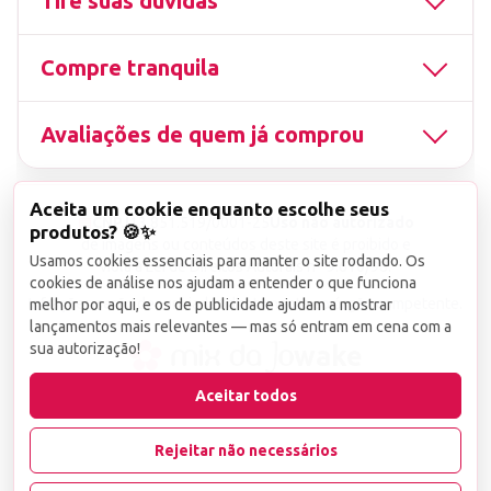
Tire suas dúvidas
NOTA, SEM PROCEDÊNCIA E SEM GARANTIA OU SEM
QUALQUER CONTROLE DO PRODUTO VENDIDO.
Compre tranquila
Todos os produtos vendidos por nossa loja são
conferidos no checkout para que você não receba
Avaliações de quem já comprou
materiais danificados.
Aceita um cookie enquanto escolhe seus
▤
CNPJ
13.851.519/0001-25
Uso não autorizado
produtos? 🍪✨
de imagens ou conteúdos deste site é proibido e
Usamos cookies essenciais para manter o site rodando. Os
viola a Lei de Direitos Autorais nº 9.610/98.
cookies de análise nos ajudam a entender o que funciona
Infrações serão denunciadas diretamente ao órgão competente.
melhor por aqui, e os de publicidade ajudam a mostrar
lançamentos mais relevantes — mas só entram em cena com a
sua autorização!
wake
Aceitar todos
Rejeitar não necessários