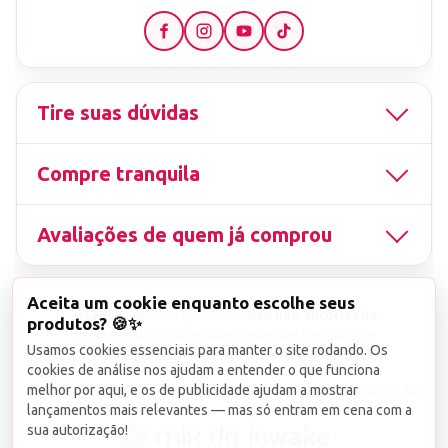
Tire suas dúvidas
Compre tranquila
Avaliações de quem já comprou
Aceita um cookie enquanto escolhe seus
▤
CNPJ
13.851.519/0001-25
Uso não autorizado
produtos? 🍪✨
de imagens ou conteúdos deste site é proibido e
Usamos cookies essenciais para manter o site rodando. Os
viola a Lei de Direitos Autorais nº 9.610/98.
cookies de análise nos ajudam a entender o que funciona
Infrações serão denunciadas diretamente ao órgão competente.
melhor por aqui, e os de publicidade ajudam a mostrar
lançamentos mais relevantes — mas só entram em cena com a
sua autorização!
wake