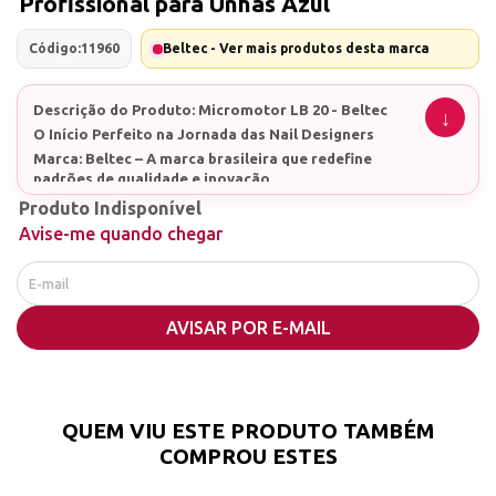
Profissional para Unhas Azul
Código:
11960
Beltec - Ver mais produtos desta marca
Descrição do Produto: Micromotor LB 20 - Beltec
O Início Perfeito na Jornada das Nail Designers
Marca: Beltec – A marca brasileira que redefine
padrões de qualidade e inovação.
Peso da caneta: 101g
Produto Indisponível
Avise-me quando chegar
Modelo: LB 20 - A escolha ideal para quem está
começando e não abre mão de eficiência.
Características Principais:
AVISAR POR E-MAIL
Ideal para Iniciantes: O Micromotor LB 20 da Beltec
é perfeito para aqueles que estão iniciando na
carreira e buscam um equipamento eficiente e fácil
de usar.
QUEM VIU ESTE PRODUTO TAMBÉM
Rotação Versátil: Com uma chave de reversão, o
COMPROU ESTES
micromotor permite rotações nos dois sentidos,
adequando-se ao seu estilo de trabalho.