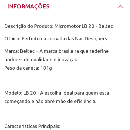
com comprimento de 1,65 m e diâmetro da caneta de
INFORMAÇÕES
23 mm.
Brocas Compatíveis: Utilize brocas padrão com 2,35
mm de diâmetro para melhor performance.
Descrição do Produto: Micromotor LB 20 - Beltec
O Início Perfeito na Jornada das Nail Designers
Atenção:
Para mudar o sentido da rotação, desconecte a
fonte da tomada para evitar qualquer risco.
Marca: Beltec – A marca brasileira que redefine
padrões de qualidade e inovação.
Se precisar de assistência técnica ou manutenção,
Peso da caneta: 101g
contate o serviço autorizado da Beltec.
Instruções de Limpeza e Manutenção:
Sempre desconecte o aparelho da tomada antes de
iniciar qualquer procedimento de limpeza.
Modelo: LB 20 - A escolha ideal para quem está
Utilize um pano umedecido em álcool, evitando a
começando e não abre mão de eficiência.
utilização de água ou outros solventes.
Características Principais: