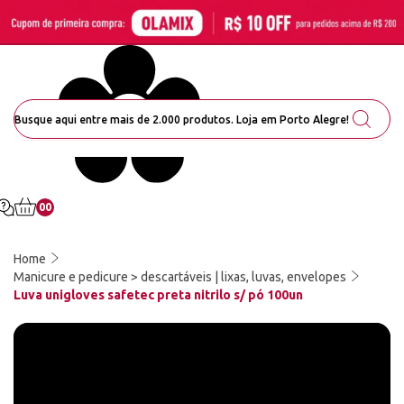
00
Home
Manicure e pedicure > descartáveis | lixas, luvas, envelopes
Luva unigloves safetec preta nitrilo s/ pó 100un