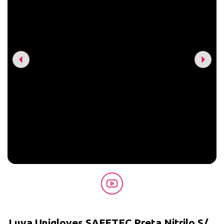
Luva Unigloves SAFETEC Preta Nitrilo S/