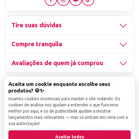
Tire suas dúvidas
Compre tranquila
Avaliações de quem já comprou
Aceita um cookie enquanto escolhe seus
▤
CNPJ
13.851.519/0001-25
Uso não autorizado
produtos? 🍪✨
de imagens ou conteúdos deste site é proibido e
Usamos cookies essenciais para manter o site rodando. Os
viola a Lei de Direitos Autorais nº 9.610/98.
cookies de análise nos ajudam a entender o que funciona
Infrações serão denunciadas diretamente ao órgão competente.
melhor por aqui, e os de publicidade ajudam a mostrar
lançamentos mais relevantes — mas só entram em cena com a
sua autorização!
wake
Aceitar todos