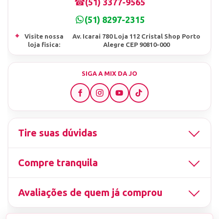
☎
(51) 3377-9565
(51) 8297-2315
⌖
Visite nossa
Av. Icarai 780 Loja 112 Cristal Shop Porto
loja fisica:
Alegre CEP 90810-000
SIGA A MIX DA JO
Tire suas dúvidas
Compre tranquila
Avaliações de quem já comprou