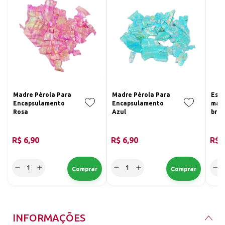
Madre Pérola Para
Madre Pérola Para
Esma
Encapsulamento
Encapsulamento
madr
Rosa
Azul
bran
glit
Colo
R$ 6,90
R$ 6,90
R$ 
INFORMAÇÕES