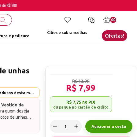
00
Cílios e sobrancelhas
Ofertas!
ure e pedicure
de unhas
R$ 12,99
R$ 7,99
Helen Color - Ver mais produtos desta marca
R$ 7,75
no PIX
o Vestido de
ara quem deseja
fotos de unhas.
 para criar um
Adicionar a cesta
nhas, destacando
s de alta
m design que
ado e delicado.