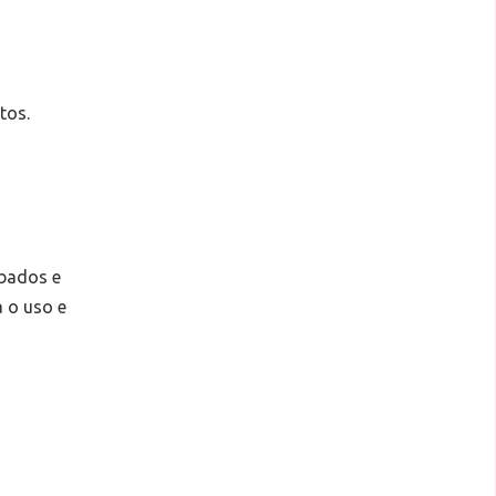
tos.
abados e
a o uso e