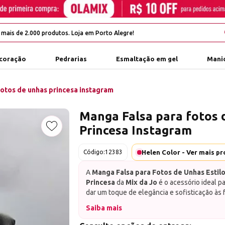
coração
Pedrarias
Esmaltação em gel
Manic
fotos de unhas princesa instagram
Manga Falsa para fotos 
Princesa Instagram
Adicionar aos favoritos
Código:
12383
A
Manga Falsa para Fotos de Unhas Estil
Princesa
da
Mix da Jo
é o acessório ideal p
dar um toque de elegância e sofisticação às 
Este produto foi especialmente desenvolvido
Detalhes do Produto
Saiba mais
fundo encantador e refinado nas fotos de u
Material
: Confeccionada com renda e tecido
ainda mais o seu trabalho de nail art. Com u
qualidade, proporcionando um visual sofistic