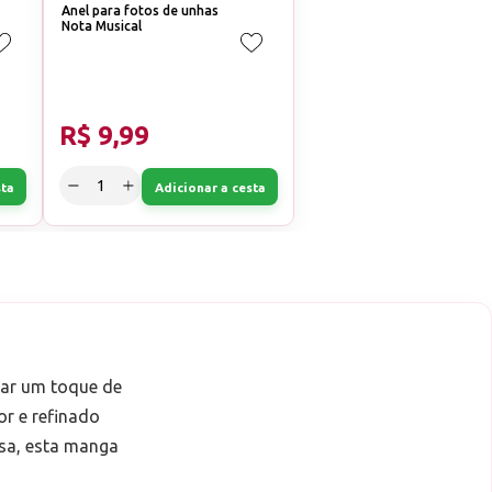
Anel para fotos de unhas
Nota Musical
R$ 9,99
sta
Adicionar a cesta
dar um toque de
or e refinado
esa, esta manga