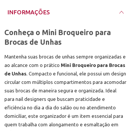
Certifique-se de que todas as brocas estão secas
antes de guardá-las no organizador, prevenindo a
Adquira o Seu Mini Broqueiro Agora!
INFORMAÇÕES
oxidação ou danos causados pela umidade.
O
Mini Broqueiro para Brocas de Unhas
está
disponível para compra na nossa loja física em
Porto Alegre, pertinho do Barra Shopping, e também
Conheça o Mini Broqueiro para
enviamos para todo o Brasil com entrega em até
24h. Organize suas brocas com estilo e praticidade e
Brocas de Unhas
eleve o nível do seu atendimento! No
Mix da Jo
,
desde 2011, oferecemos produtos de alta qualidade
para nail designers que buscam as melhores
Mantenha suas brocas de unhas sempre organizadas e
soluções para otimizar sua rotina de trabalho.
ao alcance com o prático
Mini Broqueiro para Brocas
de Unhas
. Compacto e funcional, ele possui um design
circular com múltiplos compartimentos para acomodar
suas brocas de maneira segura e organizada. Ideal
para nail designers que buscam praticidade e
eficiência no dia a dia do salão ou no atendimento
domiciliar, este organizador é um item essencial para
quem trabalha com alongamento e esmaltação em