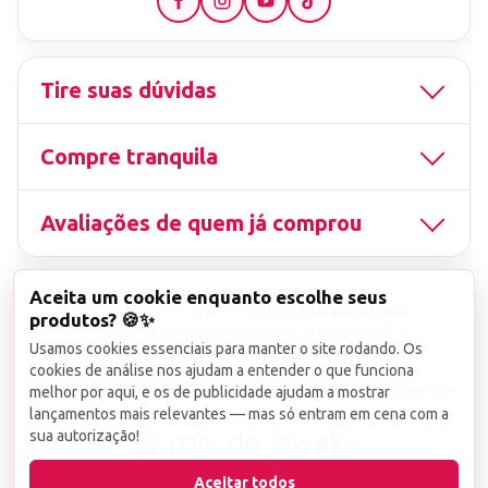
Tire suas dúvidas
Compre tranquila
Avaliações de quem já comprou
Aceita um cookie enquanto escolhe seus
▤
CNPJ
13.851.519/0001-25
Uso não autorizado
produtos? 🍪✨
de imagens ou conteúdos deste site é proibido e
Usamos cookies essenciais para manter o site rodando. Os
viola a Lei de Direitos Autorais nº 9.610/98.
cookies de análise nos ajudam a entender o que funciona
Infrações serão denunciadas diretamente ao órgão competente.
melhor por aqui, e os de publicidade ajudam a mostrar
lançamentos mais relevantes — mas só entram em cena com a
sua autorização!
wake
Aceitar todos