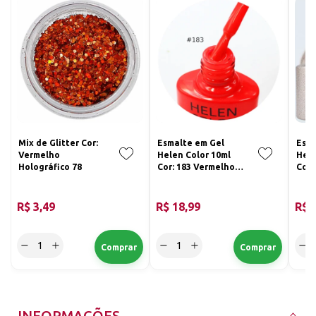
Mix de Glitter Cor:
Esmalte em Gel
Esma
Vermelho
Helen Color 10ml
Hele
Holográfico 78
Cor: 183 Vermelho
Cor:
Neon
Cha
R$ 3,49
R$ 18,99
R$ 
INFORMAÇÕES